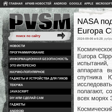
ГЛАВНАЯ
АРХИВ НОВОСТЕЙ
ANDROID
GOOGLE
APPLE
MICROSOF
NASA под
Europa Cl
2024-09-06
в 6:28
, рубр
НОВОСТИ
Космическо
ПРОГРАММИРОВАНИЕ
Europa Clip
ИНФОРМАЦИОННАЯ БЕЗОПАСНОСТЬ
испытаний
ЭТО ИНТЕРЕСНО
аппарата в
НАУЧНО-ПОПУЛЯРНОЕ
спутника 
ГАДЖЕТЫ И УСТРОЙСТВА ДЛЯ ГИКОВ
исследоват
ТЕКУЧКА
полагают, с
JAVASCRIPT
всех морях 
DIY ИЛИ СДЕЛАЙ САМ
ГАДЖЕТЫ
Космическ
ANDROID