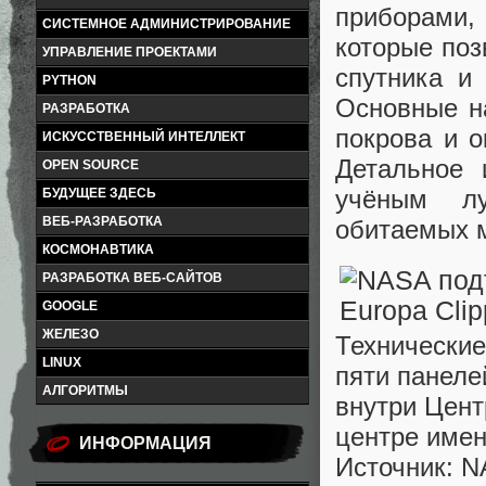
приборами,
СИСТЕМНОЕ АДМИНИСТРИРОВАНИЕ
которые поз
УПРАВЛЕНИЕ ПРОЕКТАМИ
спутника и
PYTHON
Основные н
РАЗРАБОТКА
покрова и о
ИСКУССТВЕННЫЙ ИНТЕЛЛЕКТ
Детальное 
OPEN SOURCE
учёным лу
БУДУЩЕЕ ЗДЕСЬ
ВЕБ-РАЗРАБОТКА
обитаемых м
КОСМОНАВТИКА
РАЗРАБОТКА ВЕБ-САЙТОВ
GOOGLE
ЖЕЛЕЗО
Технические
LINUX
пяти панеле
АЛГОРИТМЫ
внутри Цент
центре имен
ИНФОРМАЦИЯ
Источник: NA