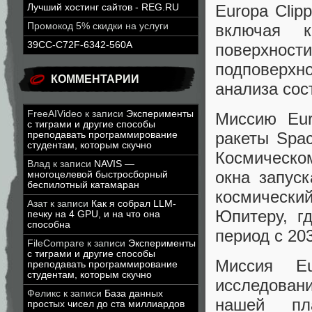
Europa Cli
Лучший хостинг сайтов - REG.RU
включая 
Промокод 5% скидки на услуги
39CC-C72F-6342-560A
поверхно
подповерх
КОММЕНТАРИИ
анализа сос
FreeAIVideo
к записи
Эксперименты
Миссию Eur
с тиграми и другие способы
ракеты Spac
преподавать программирование
студентам, которым скучно
Космическо
Влад
к записи
NAVIS —
окна запус
многоцелевой быстросборный
беспилотный катамаран
космический
Азат
к записи
Как я собрал LLM-
Юпитеру, г
печку на 4 GPU, и на что она
способна
период с 203
FileCompare
к записи
Эксперименты
с тиграми и другие способы
Миссия E
преподавать программирование
студентам, которым скучно
исследован
Феликс
к записи
База данных
нашей пл
простых чисел до ста миллиардов