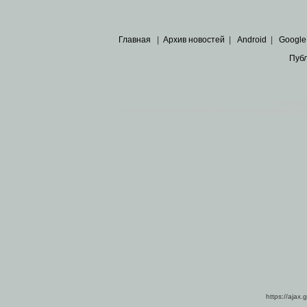
Главная
|
Архив новостей
|
Android
|
Google
Пуб
Все пра
Основными материалами сайта являются
архивные ко
https://ajax.