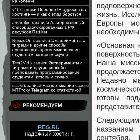
на коленке
подповерх
v4f
к записи
Перебор IP-адресов на
жизнь. Иссл
хостинге — и как с этим бороться
Европы мо
amarakin
к записи
Альтернативный
список заблокированных в РФ
необходимые
ресурсов Re:filter
ResizeOn
к записи
Эксперименты с
«Основная н
тиграми и другие способы
преподавать программирование
поверхность
студентам, которым скучно
Наша мисси
Text2Vid
к записи
Эксперименты с
тиграми и другие способы
продолжаетс
преподавать программирование
студентам, которым скучно
Недавно м
всым
к записи
Развёртывание своего
космическо
MTProxy Telegram со статистикой
готовы по
представит
РЕКОМЕНДУЕМ
Следующим
REG.RU
названием 
надежный хостинг
сентября.