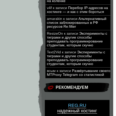
на коленке
v4f
к записи
Перебор IP-адресов на
хостинге — и как с этим бороться
amarakin
к записи
Альтернативный
список заблокированных в РФ
ресурсов Re:filter
ResizeOn
к записи
Эксперименты с
тиграми и другие способы
преподавать программирование
студентам, которым скучно
Text2Vid
к записи
Эксперименты с
тиграми и другие способы
преподавать программирование
студентам, которым скучно
всым
к записи
Развёртывание своего
MTProxy Telegram со статистикой
РЕКОМЕНДУЕМ
REG.RU
надежный хостинг