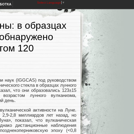
Select Language
▼
АБОТКА
ны: в образцах
 обнаружено
том 120
ии наук (IGGCAS) под руководством
нического стекла в образцах лунного
казал, что они образовались 123±15
возрастом лунного вулканизма,
й день.
вулканической активности на Луне.
 2,9-2,8 миллиардов лет назад, но
на», показал, что вулканическая
днако дистанционные наблюдения
озднекоперниковскую эпоху (<0,8