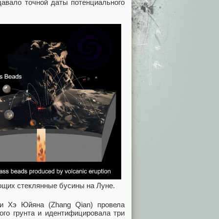
давало точной даты потенциального
ющих стеклянные бусины на Луне.
и Хэ Юйяна (Zhang Qian) провела
ого грунта и идентифицировала три