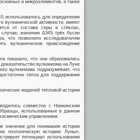
 основных и микроэлементов, а также
34S использовалось для определения
те вулканической активности, имеют
ется от состава серы в стёклах,
 случае, значения Δ34S трёх бусин
ла, что позволило исследователям
ить вулканическое происхождение
ла показало, что они образовались
 доказательство вулканизма на Луне
ого вулканизма подразумевает, что
 достаточно тепла для поддержания
изических моделей тепловой истории
водилось совместно с Нанкинским
Образцы, использованные в данном
космическим управлением.
е значение для понимания истории
на геологическую историю Луны».
стрирует потенциал использования