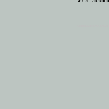
Главная
|
Архив ново
Основными материалами 