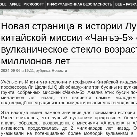
GLE
APPLE
MICROSOFT
ИНФОРМАЦИОННАЯ БЕЗОПАСНОСТЬ
ВЕБ – РАЗР
Новая страница в истории Лу
китайской миссии «Чанъэ-5»
вулканическое стекло возрас
миллионов лет
2024-09-06
в 19:11
, рубрики:
Новости
Учёные из Института геологии и геофизики Китайской академ
профессора Ли Цюли (Li Qiuli) обнаружили три бусины из вулка
грунта, собранных миссией «Чанъэ-5». Анализ этих бусин по
миллионов лет назад, что является самым молодым 
подтверждённым радиоизотопным датированием на сегодняшни
Эта находка имеет важное значение для понимания истории 
Ранее считалось, что лунный вулканизм прекратился более
анализ образцов, возвращенных миссиями «Аполлон» и «Лу
активность продолжалась до 2 миллиардов лет назад. О
указывали на потенциально более молодой вулканизм в п