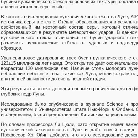
бусины вулканического стекла на основе их текстуры, состава
анализа изотопов серы in situ.
В контексте исследования вулканического стекла на Луне, Δ
источника серы в стекле. Стёкла, образовавшиеся в результа
свойственный им изотопный состав серы, который отлича
образовавшихся в результате метеоритных ударов. В данном
вулканического стекла отличались от бусин ударного стек
различить вулканические стёкла от ударных и подтверд
образцов.
Уран-свинцовое датирование трёх бусин вулканического стек
123±15 миллионов лет назад. Это открытие даёт окончательное
возрастом 120 миллионов лет. Наличие столь молодого лунн
небольшие небесные тела, такие как Луна, могли сохранять
внутренней активности до очень поздней стадии.
Эти результаты вносят дополнительные ограничения для геоф
глубоких недр Луны.
Исследование было опубликовано в журнале Science и про
университетом и Университетом штата Нью-Йорк в Олбани. 
исследовании, были предоставлены Китайским национальным 
По словам профессора Ли Цюли, «это открытие имеет важно
вулканической активности на Луне и даёт новый взгляд 
Профессор Хэ Юйян добавил, что «это исследование демон