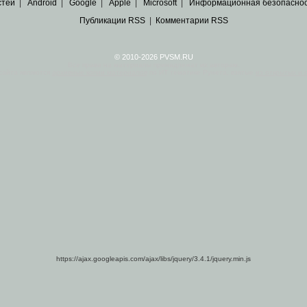
стей
|
Android
|
Google
|
Apple
|
Microsoft
|
Информационная безопасно
Публикации RSS
|
Комментарии RSS
© 2010-2026 PVSM.RU
Все права на материалы принадлежат их авторам.
сайта являются
архивные копии материалов
по ИТ тематике Рунета, взятые
из открытых и 
https://ajax.googleapis.com/ajax/libs/jquery/3.4.1/jquery.min.js