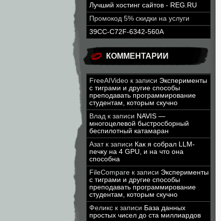
Лучший хостинг сайтов - REG.RU
Промокод 5% скидки на услуги
39CC-C72F-6342-560A
КОММЕНТАРИИ
FreeAIVideo
к записи
Эксперименты
с тиграми и другие способы
преподавать программирование
студентам, которым скучно
Влад
к записи
NAVIS —
многоцелевой быстросборный
беспилотный катамаран
Азат
к записи
Как я собрал LLM-
печку на 4 GPU, и на что она
способна
FileCompare
к записи
Эксперименты
с тиграми и другие способы
преподавать программирование
студентам, которым скучно
Феликс
к записи
База данных
простых чисел до ста миллиардов