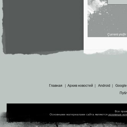
Current ye@
Главная
|
Архив новостей
|
Android
|
Google
Пуб
Все пра
Основными материалами сайта являются
архивные ко