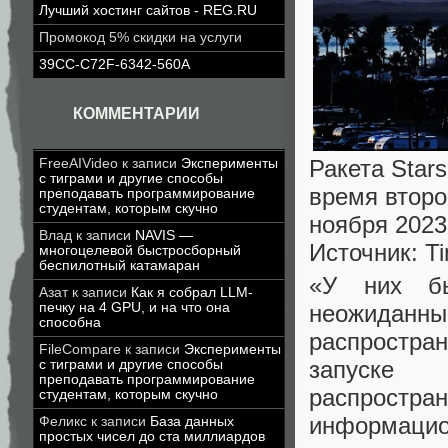
Лучший хостинг сайтов - REG.RU
Промокод 5% скидки на услуги
39CC-C72F-6342-560A
КОММЕНТАРИИ
Ракета Star
FreeAIVideo
к записи
Эксперименты
с тиграми и другие способы
время второ
преподавать программирование
студентам, которым скучно
ноября 2023
Влад
к записи
NAVIS —
Источник: Ti
многоцелевой быстросборный
беспилотный катамаран
«У них б
Азат
к записи
Как я собрал LLM-
неожидан
печку на 4 GPU, и на что она
способна
распростра
FileCompare
к записи
Эксперименты
запуске 
с тиграми и другие способы
преподавать программирование
распростра
студентам, которым скучно
информац
Феликс
к записи
База данных
простых чисел до ста миллиардов