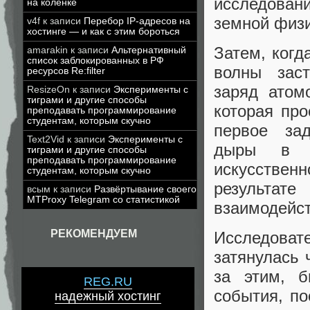
исследовани
на коленке
земной физ
v4f
к записи
Перебор IP-адресов на
хостинге — и как с этим бороться
Затем, когд
amarakin
к записи
Альтернативный
список заблокированных в РФ
волны заст
ресурсов Re:filter
заряд атом
ResizeOn
к записи
Эксперименты с
тиграми и другие способы
которая про
преподавать программирование
студентам, которым скучно
первое зад
Text2Vid
к записи
Эксперименты с
дыры в и
тиграми и другие способы
преподавать программирование
искусствен
студентам, которым скучно
результат
всым
к записи
Развёртывание своего
MTProxy Telegram со статистикой
взаимодейст
РЕКОМЕНДУЕМ
Исследоват
затянулась 
за этим, б
REG.RU
события, по
надежный хостинг