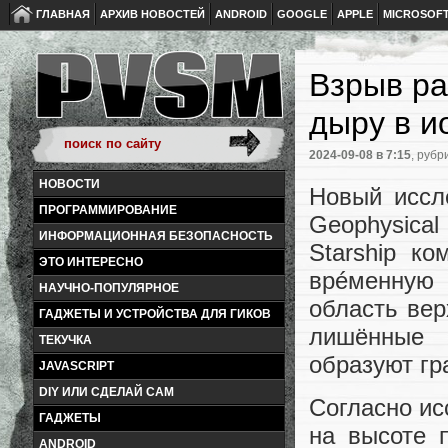
ГЛАВНАЯ
АРХИВ НОВОСТЕЙ
ANDROID
GOOGLE
APPLE
MICROSOF
Взрыв ра
дыру в 
2024-09-08
в 7:15
, рубр
НОВОСТИ
Новый иссл
ПРОГРАММИРОВАНИЕ
Geophysical
ИНФОРМАЦИОННАЯ БЕЗОПАСНОСТЬ
Starship к
ЭТО ИНТЕРЕСНО
врéменную
НАУЧНО-ПОПУЛЯРНОЕ
область вер
ГАДЖЕТЫ И УСТРОЙСТВА ДЛЯ ГИКОВ
лишённые 
ТЕКУЧКА
образуют гр
JAVASCRIPT
DIY ИЛИ СДЕЛАЙ САМ
Согласно ис
ГАДЖЕТЫ
на высоте 
ANDROID