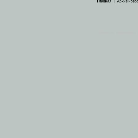
Главная
|
Архив ново
Основными материалами 