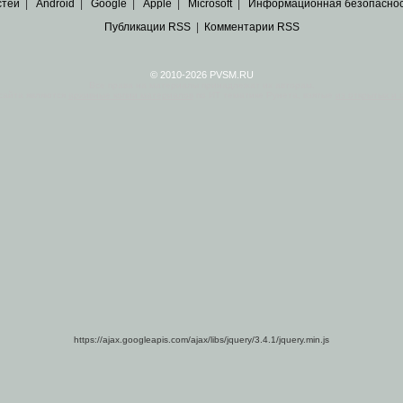
стей
|
Android
|
Google
|
Apple
|
Microsoft
|
Информационная безопасно
Публикации RSS
|
Комментарии RSS
© 2010-2026 PVSM.RU
Все права на материалы принадлежат их авторам.
сайта являются
архивные копии материалов
по ИТ тематике Рунета, взятые
из открытых и 
https://ajax.googleapis.com/ajax/libs/jquery/3.4.1/jquery.min.js