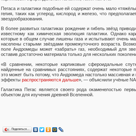
Пегаса и галактики подобные ей содержат очень мало «тяжёл
гелия, таких как углерод, кислород и железо, что предполагае
звездообразования.
В более развитых галактиках рождение и гибель звёзд привод
известному как химическая эволюция галактики. Однако ка
которые в общем случае лишены газа и испытывают очень мал
населены старыми звёздами промежуточного возраста. Возмо
поле Андромеды может «забрать» газ, необходимый для звез
оставив достаточно материала только для нескольких поколени
«В сравнении, некоторые карликовые сфероидальные спутн
найденные на сравнимых расстояниях, содержат некоторые п
это может быть потому, что Андромеда настолько массивная и 
эффекты
распространяются дальше
», — объяснили учёные N
Галактика Пегас является своего рода окаменелостью перв
объектом для изучения древней Вселенной.
Поделиться…