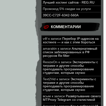
Лучший хостинг сайтов - REG.RU
Промокод 5% скидки на услуги
39CC-C72F-6342-560A
КОММЕНТАРИИ
v4f
к записи
Перебор IP-адресов на
хостинге — и как с этим бороться
amarakin
к записи
Альтернативный
список заблокированных в РФ
ресурсов Re:filter
ResizeOn
к записи
Эксперименты с
тиграми и другие способы
преподавать программирование
студентам, которым скучно
Text2Vid
к записи
Эксперименты с
тиграми и другие способы
преподавать программирование
студентам, которым скучно
всым
к записи
Развёртывание своего
MTProxy Telegram со статистикой