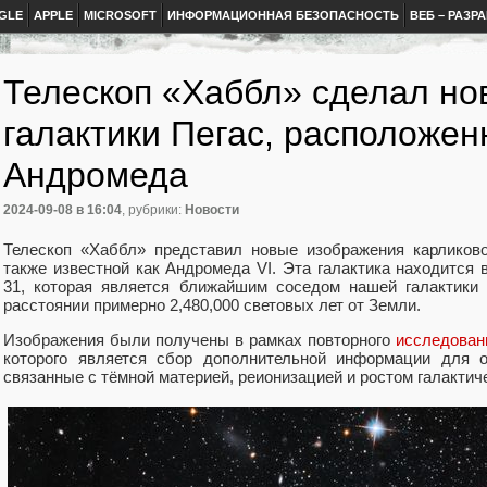
GLE
APPLE
MICROSOFT
ИНФОРМАЦИОННАЯ БЕЗОПАСНОСТЬ
ВЕБ – РАЗР
Телескоп «Хаббл» сделал но
галактики Пегас, расположен
Андромеда
2024-09-08
в 16:04
, рубрики:
Новости
Телескоп «Хаббл» представил новые изображения карликово
также известной как Андромеда VI. Эта галактика находится
31, которая является ближайшим соседом нашей галактики
расстоянии примерно 2,480,000 световых лет от Земли.
Изображения были получены в рамках повторного
исследован
которого является сбор дополнительной информации для о
связанные с тёмной материей, реионизацией и ростом галактич