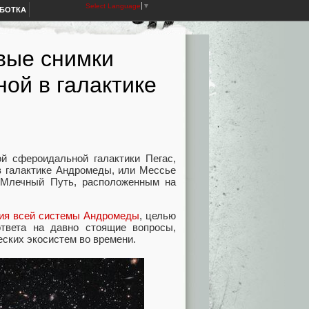
Select Language
▼
АБОТКА
вые снимки
ной в галактике
й сфероидальной галактики Пегас,
 в галактике Андромеды, или Мессье
 Млечный Путь, расположенным на
ия всей системы Андромеды
, целью
твета на давно стоящие вопросы,
еских экосистем во времени.