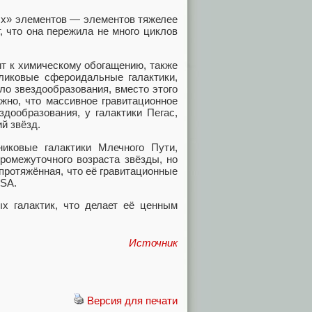
ых» элементов — элементов тяжелее
т, что она пережила не много циклов
ит к химическому обогащению, также
рликовые сфероидальные галактики,
о звездообразования, вместо этого
жно, что массивное гравитационное
дообразования, у галактики Пегас,
й звёзд.
иковые галактики Млечного Пути,
ромежуточного возраста звёзды, но
протяжённая, что её гравитационные
ASA.
ых галактик, что делает её ценным
Источник
Версия для печати