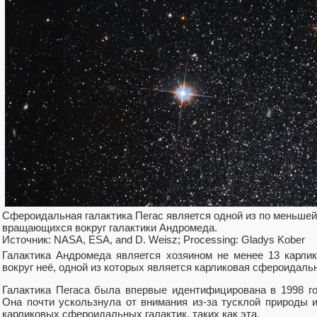
Сфероидальная галактика Пегас является одной из по меньшей 
вращающихся вокруг галактики Андромеда.
Источник: NASA, ESA, and D. Weisz; Processing: Gladys Kober
Галактика Андромеда является хозяином не менее 13 карли
вокруг неё, одной из которых является карликовая сфероидальн
Галактика Пегаса была впервые идентифицирована в 1998 г
Она почти ускользнула от внимания из-за тусклой природы 
карликовых сфероидальных галактик, таких как эта.