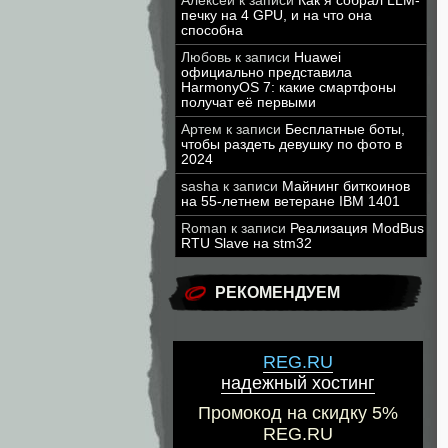
Алексей
к записи
Как я собрал LLM-
печку на 4 GPU, и на что она
способна
Любовь
к записи
Huawei
официально представила
HarmonyOS 7: какие смартфоны
получат её первыми
Артем
к записи
Бесплатные боты,
чтобы раздеть девушку по фото в
2024
sasha
к записи
Майнинг биткоинов
на 55-летнем ветеране IBM 1401
Roman
к записи
Реализация ModBus
RTU Slave на stm32
РЕКОМЕНДУЕМ
REG.RU
надежный хостинг
Промокод на скидку 5%
REG.RU