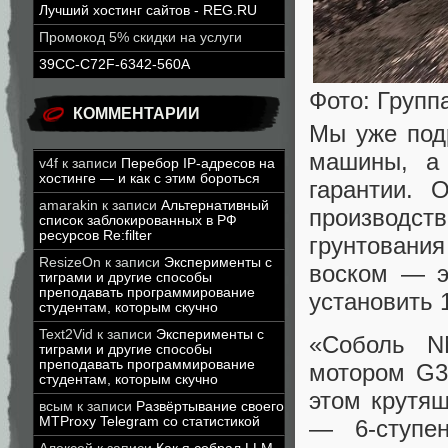
Лучший хостинг сайтов - REG.RU
Промокод 5% скидки на услуги
39CC-C72F-6342-560A
Фото: Групп
КОММЕНТАРИИ
Мы уже под
машины, а 
v4f
к записи
Перебор IP-адресов на
хостинге — и как с этим бороться
гарантии. 
amarakin
к записи
Альтернативный
производств
список заблокированных в РФ
ресурсов Re:filter
грунтовани
ResizeOn
к записи
Эксперименты с
воском — э
тиграми и другие способы
преподавать программирование
установить 
студентам, которым скучно
Text2Vid
к записи
Эксперименты с
«Соболь N
тиграми и другие способы
преподавать программирование
мотором G3
студентам, которым скучно
этом крутя
всым
к записи
Развёртывание своего
MTProxy Telegram со статистикой
— 6-ступе