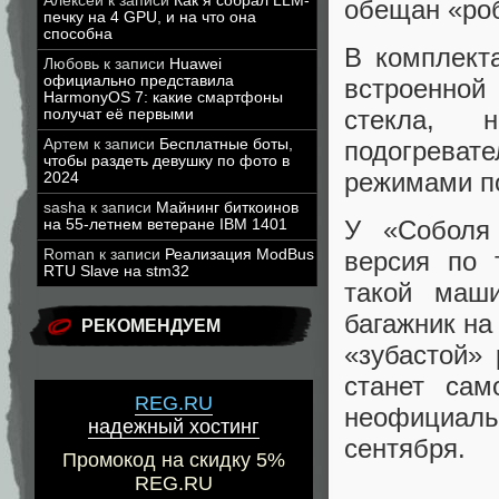
Алексей
к записи
Как я собрал LLM-
обещан «роб
печку на 4 GPU, и на что она
способна
В комплект
Любовь
к записи
Huawei
официально представила
встроенной 
HarmonyOS 7: какие смартфоны
стекла, н
получат её первыми
Артем
к записи
Бесплатные боты,
подогревате
чтобы раздеть девушку по фото в
режимами по
2024
sasha
к записи
Майнинг биткоинов
У «Соболя
на 55-летнем ветеране IBM 1401
Roman
к записи
Реализация ModBus
версия по 
RTU Slave на stm32
такой маш
багажник на
РЕКОМЕНДУЕМ
«зубастой» 
станет са
REG.RU
неофициал
надежный хостинг
сентября.
Промокод на скидку 5%
REG.RU