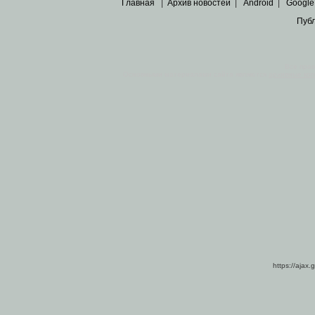
Главная
|
Архив новостей
|
Android
|
Google
Пуб
Все пра
Основными материалами сайта являются
архивные ко
https://ajax.