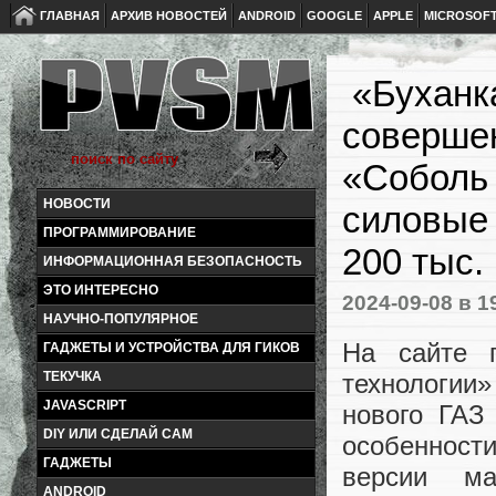
ГЛАВНАЯ
АРХИВ НОВОСТЕЙ
ANDROID
GOOGLE
APPLE
MICROSOF
«Буханк
соверше
«Соболь 
НОВОСТИ
силовые 
ПРОГРАММИРОВАНИЕ
200 тыс.
ИНФОРМАЦИОННАЯ БЕЗОПАСНОСТЬ
ЭТО ИНТЕРЕСНО
2024-09-08
в 1
НАУЧНО-ПОПУЛЯРНОЕ
На сайте 
ГАДЖЕТЫ И УСТРОЙСТВА ДЛЯ ГИКОВ
технологии
ТЕКУЧКА
JAVASCRIPT
нового ГАЗ
DIY ИЛИ СДЕЛАЙ САМ
особенност
ГАДЖЕТЫ
версии м
ANDROID