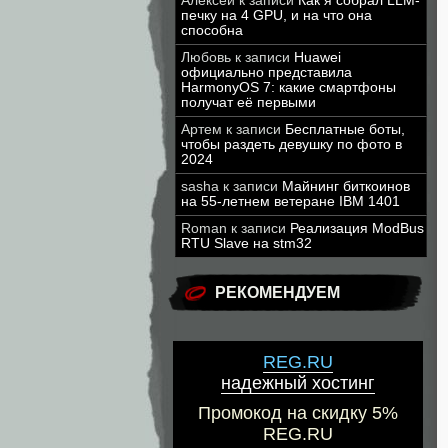
Алексей
к записи
Как я собрал LLM-
печку на 4 GPU, и на что она
способна
Любовь
к записи
Huawei
официально представила
HarmonyOS 7: какие смартфоны
получат её первыми
Артем
к записи
Бесплатные боты,
чтобы раздеть девушку по фото в
2024
sasha
к записи
Майнинг биткоинов
на 55-летнем ветеране IBM 1401
Roman
к записи
Реализация ModBus
RTU Slave на stm32
РЕКОМЕНДУЕМ
REG.RU
надежный хостинг
Промокод на скидку 5%
REG.RU