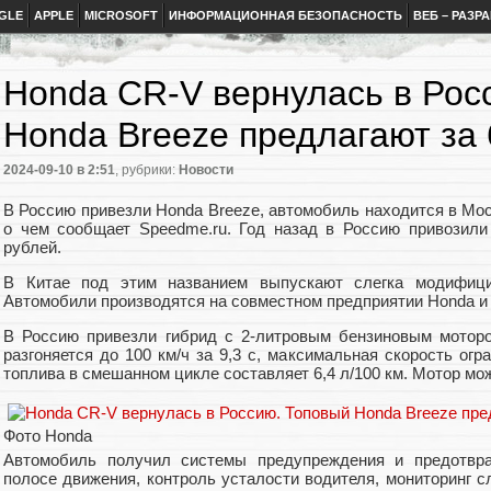
GLE
APPLE
MICROSOFT
ИНФОРМАЦИОННАЯ БЕЗОПАСНОСТЬ
ВЕБ – РАЗР
Honda CR-V вернулась в Рос
Honda Breeze предлагают за 
2024-09-10
в 2:51
, рубрики:
Новости
В Россию привезли Honda Breeze, автомобиль находится в Моск
о чем сообщает Speedme.ru. Год назад в Россию привозили
рублей.
В Китае под этим названием выпускают слегка модифици
Автомобили производятся на совместном предприятии Honda и
В Россию привезли гибрид с 2-литровым бензиновым мотор
разгоняется до 100 км/ч за 9,3 с, максимальная скорость огр
топлива в смешанном цикле составляет 6,4 л/100 км. Мотор мож
Фото Honda
Автомобиль получил системы предупреждения и предотвра
полосе движения, контроль усталости водителя, мониторинг 