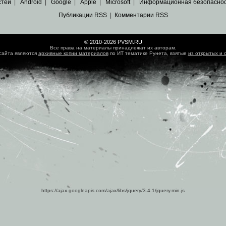
стей
|
Android
|
Google
|
Apple
|
Microsoft
|
Информационная безопасно
Публикации RSS
|
Комментарии RSS
© 2010-2026 PVSM.RU
Все права на материалы принадлежат их авторам.
сайта являются
архивные копии материалов
по ИТ тематике Рунета, взятые
из открытых и 
https://ajax.googleapis.com/ajax/libs/jquery/3.4.1/jquery.min.js