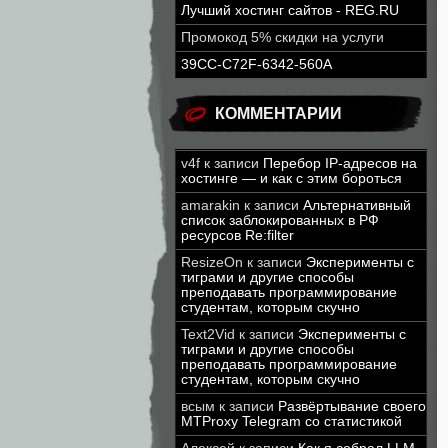
Лучший хостинг сайтов - REG.RU
Промокод 5% скидки на услуги
39CC-C72F-6342-560A
КОММЕНТАРИИ
v4f
к записи
Перебор IP-адресов на
хостинге — и как с этим бороться
amarakin
к записи
Альтернативный
список заблокированных в РФ
ресурсов Re:filter
ResizeOn
к записи
Эксперименты с
тиграми и другие способы
преподавать программирование
студентам, которым скучно
Text2Vid
к записи
Эксперименты с
тиграми и другие способы
преподавать программирование
студентам, которым скучно
всым
к записи
Развёртывание своего
MTProxy Telegram со статистикой