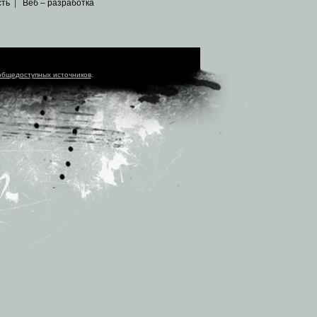
сть
|
Веб – разработка
общедоступных источников
.