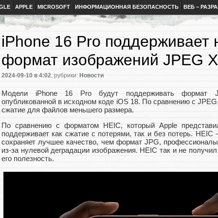
GLE
APPLE
MICROSOFT
ИНФОРМАЦИОННАЯ БЕЗОПАСНОСТЬ
ВЕБ – РАЗР
iPhone 16 Pro поддерживает
формат изображений JPEG 
2024-09-10
в 4:02
, рубрики:
Новости
Модели iPhone 16 Pro будут поддерживать формат J
опубликованной в исходном коде iOS 18. По сравнению с JPE
сжатие для файлов меньшего размера.
По сравнению с форматом HEIC, который Apple представи
поддерживает как сжатие с потерями, так и без потерь. HEIC 
сохраняет лучшее качество, чем формат JPG, профессионалы,
из-за нулевой деградации изображения. HEIC так и не получил
его полезность.