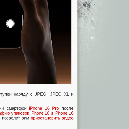
ступен наряду с JPEG, JPEG XL и
ский смартфон
iPhone 16 Pro
после
фию упаковок iPhone 16 и iPhone 16
я позволит вам
приостановить видео