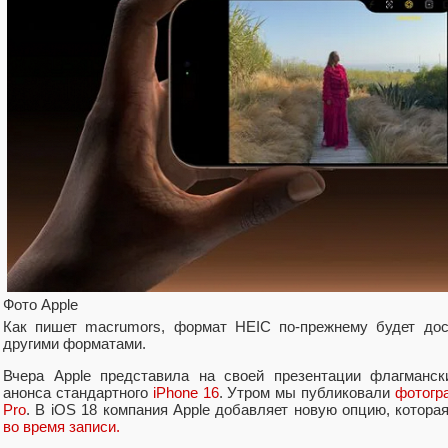
Фото Apple
Как пишет macrumors, формат HEIC по-прежнему будет до
другими форматами.
Вчера Apple представила на своей презентации флагман
анонса стандартного
iPhone 16
. Утром мы публиковали
фотогра
Pro
. В iOS 18 компания Apple добавляет новую опцию, котора
во время записи.