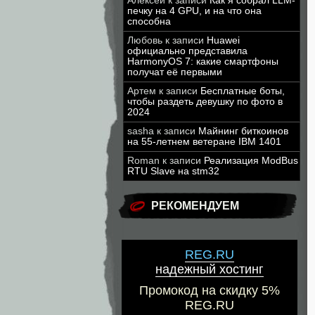
Алексей
к записи
Как я собрал LLM-
печку на 4 GPU, и на что она
способна
Любовь
к записи
Huawei
официально представила
HarmonyOS 7: какие смартфоны
получат её первыми
Артем
к записи
Бесплатные боты,
чтобы раздеть девушку по фото в
2024
sasha
к записи
Майнинг биткоинов
на 55-летнем ветеране IBM 1401
Roman
к записи
Реализация ModBus
RTU Slave на stm32
РЕКОМЕНДУЕМ
REG.RU
надежный хостинг
Промокод на скидку 5%
REG.RU