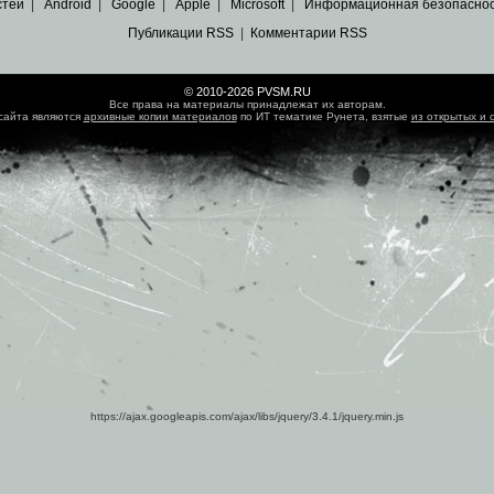
стей
|
Android
|
Google
|
Apple
|
Microsoft
|
Информационная безопасно
Публикации RSS
|
Комментарии RSS
© 2010-2026 PVSM.RU
Все права на материалы принадлежат их авторам.
сайта являются
архивные копии материалов
по ИТ тематике Рунета, взятые
из открытых и 
https://ajax.googleapis.com/ajax/libs/jquery/3.4.1/jquery.min.js