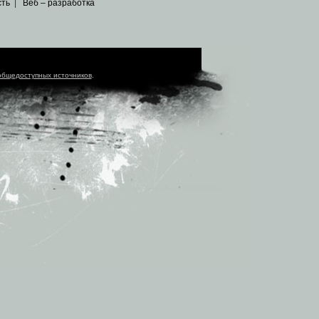
сть
|
Веб – разработка
общедоступных источников
.