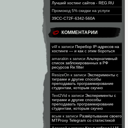
Лучший хостинг сайтов - REG.RU
Промокод 5% скидки на услуги
39CC-C72F-6342-560A
КОММЕНТАРИИ
v4f
к записи
Перебор IP-адресов на
хостинге — и как с этим бороться
amarakin
к записи
Альтернативный
список заблокированных в РФ
ресурсов Re:filter
ResizeOn
к записи
Эксперименты с
тиграми и другие способы
преподавать программирование
студентам, которым скучно
Text2Vid
к записи
Эксперименты с
тиграми и другие способы
преподавать программирование
студентам, которым скучно
всым
к записи
Развёртывание своего
MTProxy Telegram со статистикой