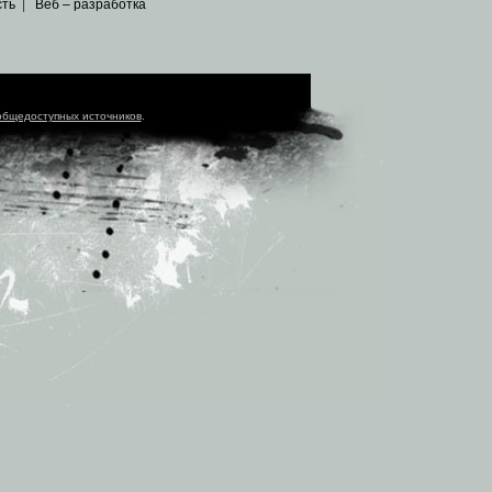
сть
|
Веб – разработка
общедоступных источников
.