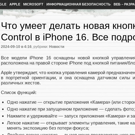
GLE
APPLE
MICROSOFT
ИНФОРМАЦИОННАЯ БЕЗОПАСНОСТЬ
ВЕБ – РАЗР
Что умеет делать новая кно
Control в iPhone 16. Все под
2024-09-10
в 4:16
, рубрики:
Новости
Все модели iPhone 16 оснащены новой кнопкой управления
расположена на правой стороне iPhone под кнопкой питания/бло
Apple утверждает, что кнопка управления камерой предназначен
в портретной ориентации, и она оснащена датчиком силы 
различных жестов.
Список функций:
Одно нажатие — открытие приложения «Камера» (или сторон
Одно нажатие при запущенном приложение — сделать фото;
Нажмите и удерживайте — запуск приложения «Камера» и за
Легкое нажатие — открывает элементы управления, такие как
менять экспозицию без потери фокуса;
Двойное легкое нажатие — вызов меню предварительного п