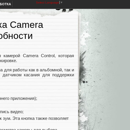
Select Language
▼
АБОТКА
пка Camera
робности
 камерой Camera Control, которая
кировке.
а для работы как в альбомной, так и
и датчиком касания для поддержки
него приложения);
пись видео;
 зум. Эта кнопка также позволяет
росмотра камеры для выбора