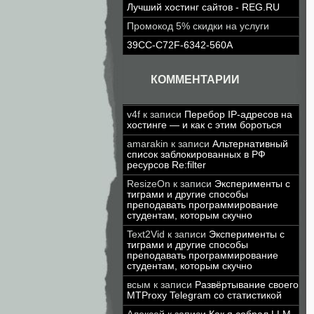
Лучший хостинг сайтов - REG.RU
Промокод 5% скидки на услуги
39CC-C72F-6342-560A
КОММЕНТАРИИ
v4f
к записи
Перебор IP-адресов на
хостинге — и как с этим бороться
amarakin
к записи
Альтернативный
список заблокированных в РФ
ресурсов Re:filter
ResizeOn
к записи
Эксперименты с
тиграми и другие способы
преподавать программирование
студентам, которым скучно
Text2Vid
к записи
Эксперименты с
тиграми и другие способы
преподавать программирование
студентам, которым скучно
всым
к записи
Развёртывание своего
MTProxy Telegram со статистикой