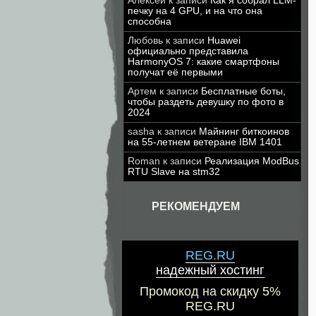
Алексей
к записи
Как я собрал LLM-
печку на 4 GPU, и на что она
способна
Любовь
к записи
Huawei
официально представила
HarmonyOS 7: какие смартфоны
получат её первыми
Артем
к записи
Бесплатные боты,
чтобы раздеть девушку по фото в
2024
sasha
к записи
Майнинг биткоинов
на 55-летнем ветеране IBM 1401
Roman
к записи
Реализация ModBus
RTU Slave на stm32
РЕКОМЕНДУЕМ
REG.RU
надежный хостинг
Промокод на скидку 5%
REG.RU