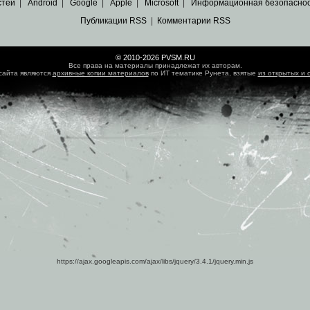
стей
|
Android
|
Google
|
Apple
|
Microsoft
|
Информационная безопасно
Публикации RSS
|
Комментарии RSS
© 2010-2026 PVSM.RU
Все права на материалы принадлежат их авторам.
сайта являются
архивные копии материалов
по ИТ тематике Рунета, взятые
из открытых и 
https://ajax.googleapis.com/ajax/libs/jquery/3.4.1/jquery.min.js