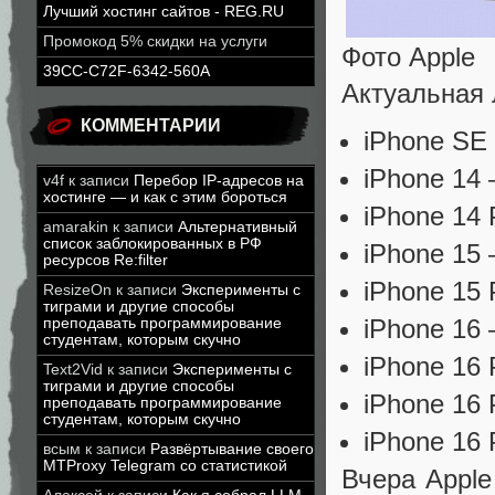
Лучший хостинг сайтов - REG.RU
Промокод 5% скидки на услуги
Фото Apple
39CC-C72F-6342-560A
Актуальная 
КОММЕНТАРИИ
iPhone SE
iPhone 14 
v4f
к записи
Перебор IP-адресов на
хостинге — и как с этим бороться
iPhone 14 
amarakin
к записи
Альтернативный
список заблокированных в РФ
iPhone 15
ресурсов Re:filter
iPhone 15 
ResizeOn
к записи
Эксперименты с
тиграми и другие способы
iPhone 16
преподавать программирование
студентам, которым скучно
iPhone 16 
Text2Vid
к записи
Эксперименты с
тиграми и другие способы
iPhone 16 
преподавать программирование
студентам, которым скучно
iPhone 16
всым
к записи
Развёртывание своего
MTProxy Telegram со статистикой
Вчера Apple