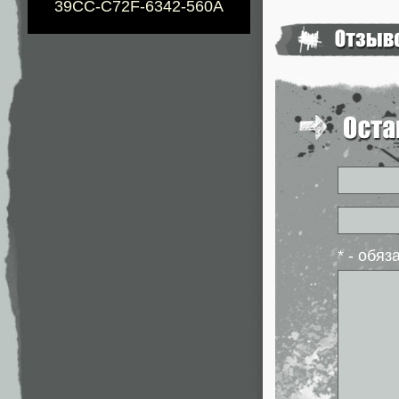
39CC-C72F-6342-560A
* - обя