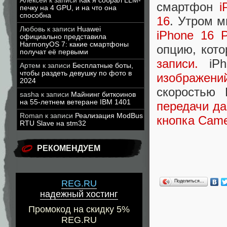
Алексей
к записи
Как я собрал LLM-
смартфон
i
печку на 4 GPU, и на что она
способна
16
. Утром 
Любовь
к записи
Huawei
iPhone 16 P
официально представила
HarmonyOS 7: какие смартфоны
опцию, кот
получат её первыми
записи.
iPh
Артем
к записи
Бесплатные боты,
чтобы раздеть девушку по фото в
изображени
2024
скоростью 
sasha
к записи
Майнинг биткоинов
на 55-летнем ветеране IBM 1401
передачи да
Roman
к записи
Реализация ModBus
кнопка Camer
RTU Slave на stm32
РЕКОМЕНДУЕМ
Поделиться…
REG.RU
надежный хостинг
Промокод на скидку 5%
REG.RU