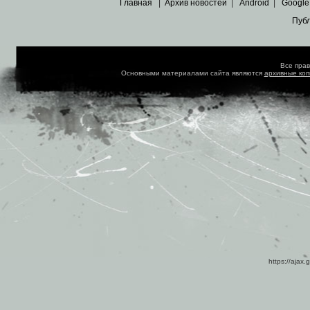
Главная
|
Архив новостей
|
Android
|
Google
Пуб
Все пра
Основными материалами сайта являются
архивные ко
https://ajax.