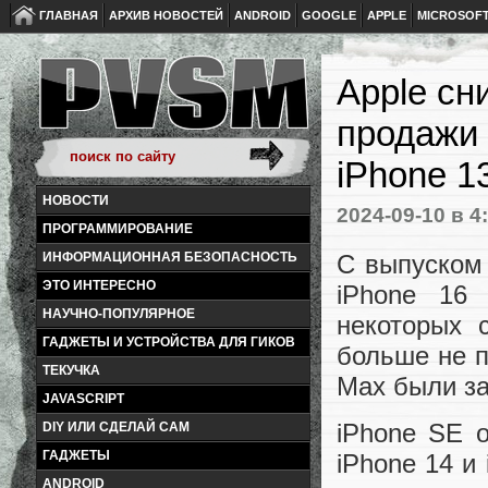
ГЛАВНАЯ
АРХИВ НОВОСТЕЙ
ANDROID
GOOGLE
APPLE
MICROSOF
Apple сн
продажи 
iPhone 1
НОВОСТИ
2024-09-10
в 4
ПРОГРАММИРОВАНИЕ
С выпуском 
ИНФОРМАЦИОННАЯ БЕЗОПАСНОСТЬ
ЭТО ИНТЕРЕСНО
iPhone 16
НАУЧНО-ПОПУЛЯРНОЕ
некоторых 
ГАДЖЕТЫ И УСТРОЙСТВА ДЛЯ ГИКОВ
больше не п
ТЕКУЧКА
Max были за
JAVASCRIPT
iPhone SE 
DIY ИЛИ СДЕЛАЙ САМ
ГАДЖЕТЫ
iPhone 14 и
ANDROID