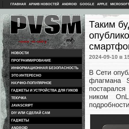
ГЛАВНАЯ
АРХИВ НОВОСТЕЙ
ANDROID
GOOGLE
APPLE
MICROSOF
Таким бу
опублик
смартфон
НОВОСТИ
2024-09-10
в 1
ПРОГРАММИРОВАНИЕ
ИНФОРМАЦИОННАЯ БЕЗОПАСНОСТЬ
В Сети опу
ЭТО ИНТЕРЕСНО
флагмана S
НАУЧНО-ПОПУЛЯРНОЕ
постарался
ГАДЖЕТЫ И УСТРОЙСТВА ДЛЯ ГИКОВ
ником OnL
ТЕКУЧКА
подробности
JAVASCRIPT
DIY ИЛИ СДЕЛАЙ САМ
ГАДЖЕТЫ
ANDROID