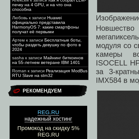
Алексей
к записи
Как я собрал LLM-
печку на 4 GPU, и на что она
способна
Изображение
Любовь
к записи
Huawei
официально представила
Новшество
HarmonyOS 7: какие смартфоны
получат её первыми
мегапиксел
Артем
к записи
Бесплатные боты,
модуля со с
чтобы раздеть девушку по фото в
2024
камеры во
sasha
к записи
Майнинг биткоинов
ISOCELL HP
на 55-летнем ветеране IBM 1401
за 3-кратн
Roman
к записи
Реализация ModBus
RTU Slave на stm32
IMX584 в мо
РЕКОМЕНДУЕМ
REG.RU
надежный хостинг
Промокод на скидку 5%
REG.RU