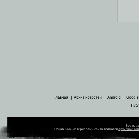
Главная
|
Архив новостей
|
Android
|
Google
Пуб
Все пра
Основными материалами сайта являются
архивные ко