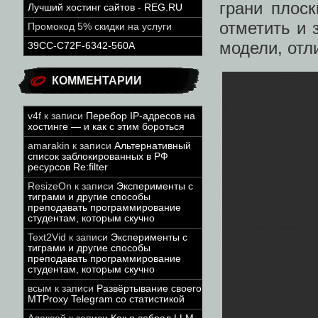
грани плоск
Лучший хостинг сайтов - REG.RU
отметить и
Промокод 5% скидки на услуги
модели, отл
39CC-C72F-6342-560A
КОММЕНТАРИИ
v4f
к записи
Перебор IP-адресов на
хостинге — и как с этим бороться
amarakin
к записи
Альтернативный
список заблокированных в РФ
ресурсов Re:filter
ResizeOn
к записи
Эксперименты с
тиграми и другие способы
преподавать программирование
студентам, которым скучно
Text2Vid
к записи
Эксперименты с
тиграми и другие способы
преподавать программирование
студентам, которым скучно
всым
к записи
Развёртывание своего
MTProxy Telegram со статистикой