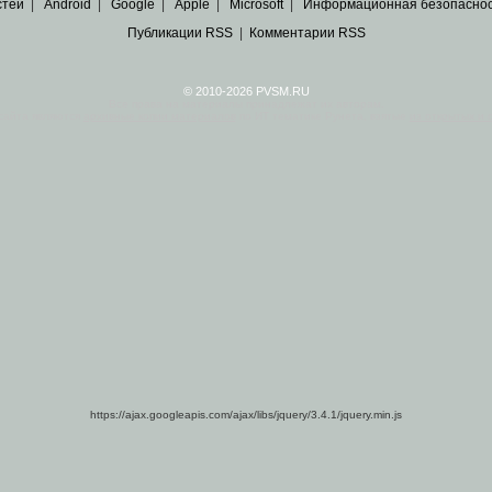
стей
|
Android
|
Google
|
Apple
|
Microsoft
|
Информационная безопасно
Публикации RSS
|
Комментарии RSS
© 2010-2026 PVSM.RU
Все права на материалы принадлежат их авторам.
сайта являются
архивные копии материалов
по ИТ тематике Рунета, взятые
из открытых и 
https://ajax.googleapis.com/ajax/libs/jquery/3.4.1/jquery.min.js