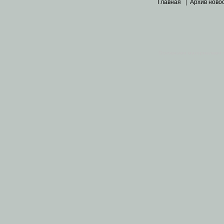
Главная
|
Архив ново
Основными материалами 