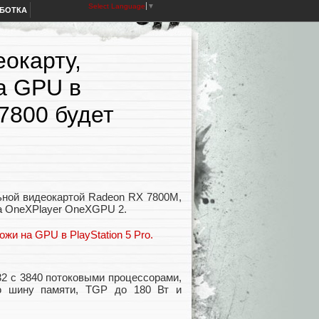
Select Language
▼
АБОТКА
окарту,
а GPU в
 7800 будет
ьной видеокартой Radeon RX 7800M,
ра OneXPlayer OneXGPU 2.
32 с 3840 потоковыми процессорами,
ю шину памяти, TGP до 180 Вт и