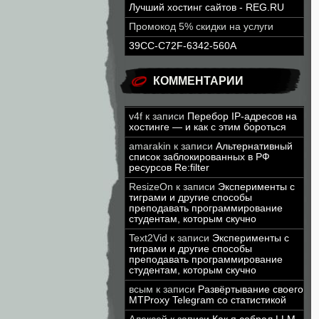
Лучший хостинг сайтов - REG.RU
Промокод 5% скидки на услуги
39CC-C72F-6342-560A
КОММЕНТАРИИ
v4f
к записи
Перебор IP-адресов на
хостинге — и как с этим бороться
amarakin
к записи
Альтернативный
список заблокированных в РФ
ресурсов Re:filter
ResizeOn
к записи
Эксперименты с
тиграми и другие способы
преподавать программирование
студентам, которым скучно
Text2Vid
к записи
Эксперименты с
тиграми и другие способы
преподавать программирование
студентам, которым скучно
всым
к записи
Развёртывание своего
MTProxy Telegram со статистикой