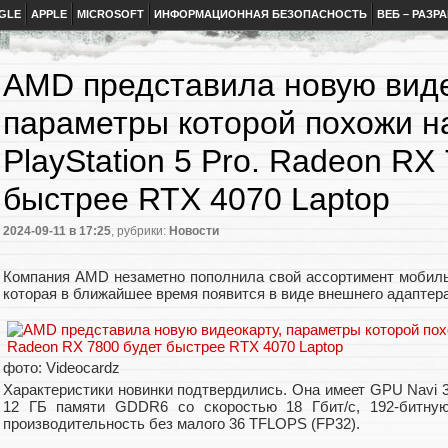
GLE
APPLE
MICROSOFT
ИНФОРМАЦИОННАЯ БЕЗОПАСНОСТЬ
ВЕБ – РАЗР
AMD представила новую виде
параметры которой похожи н
PlayStation 5 Pro. Radeon RX
быстрее RTX 4070 Laptop
2024-09-11
в 17:25
, рубрики:
Новости
Компания AMD незаметно пополнила свой ассортимент мобил
которая в ближайшее время появится в виде внешнего адапте
фото: Videocardz
Характеристики новинки подтвердились. Она имеет GPU Navi 
12 ГБ памяти GDDR6 со скоростью 18 Гбит/с, 192-битну
производительность без малого 36 TFLOPS (FP32).