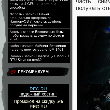
часть сни
Алексей
к записи
Как я собрал LLM-
печку на 4 GPU, и на что она
получать от
способна
Любовь
к записи
Huawei
официально представила
HarmonyOS 7: какие смартфоны
получат её первыми
Артем
к записи
Бесплатные боты,
чтобы раздеть девушку по фото в
2024
sasha
к записи
Майнинг биткоинов
на 55-летнем ветеране IBM 1401
Roman
к записи
Реализация ModBus
RTU Slave на stm32
РЕКОМЕНДУЕМ
REG.RU
надежный хостинг
Промокод на скидку 5%
REG.RU