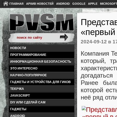
ГЛАВНАЯ
АРХИВ НОВОСТЕЙ
ANDROID
GOOGLE
APPLE
MICROSOF
Представ
«первый 
2024-09-12
в 1
НОВОСТИ
Компания Te
ПРОГРАММИРОВАНИЕ
который, т
ИНФОРМАЦИОННАЯ БЕЗОПАСНОСТЬ
характерис
ЭТО ИНТЕРЕСНО
догадаться
НАУЧНО-ПОПУЛЯРНОЕ
Ранее был
ГАДЖЕТЫ И УСТРОЙСТВА ДЛЯ ГИКОВ
которой ест
ТЕКУЧКА
неё ряд отли
JAVASCRIPT
DIY ИЛИ СДЕЛАЙ САМ
ГАДЖЕТЫ
ANDROID