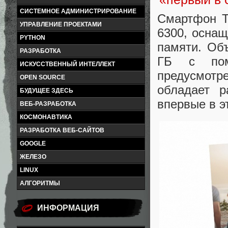
СИСТЕМНОЕ АДМИНИСТРИРОВАНИЕ
Смартфон T
УПРАВЛЕНИЕ ПРОЕКТАМИ
6300, оснащ
PYTHON
памяти. Об
РАЗРАБОТКА
ГБ с пом
ИСКУССТВЕННЫЙ ИНТЕЛЛЕКТ
предусмотр
OPEN SOURCE
обладает 
БУДУЩЕЕ ЗДЕСЬ
впервые в э
ВЕБ-РАЗРАБОТКА
КОСМОНАВТИКА
РАЗРАБОТКА ВЕБ-САЙТОВ
GOOGLE
ЖЕЛЕЗО
LINUX
АЛГОРИТМЫ
ИНФОРМАЦИЯ