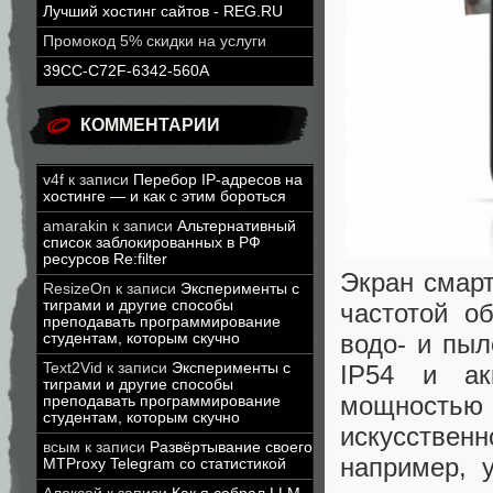
Лучший хостинг сайтов - REG.RU
Промокод 5% скидки на услуги
39CC-C72F-6342-560A
КОММЕНТАРИИ
v4f
к записи
Перебор IP-адресов на
хостинге — и как с этим бороться
amarakin
к записи
Альтернативный
список заблокированных в РФ
ресурсов Re:filter
Экран смар
ResizeOn
к записи
Эксперименты с
тиграми и другие способы
частотой о
преподавать программирование
водо- и пыл
студентам, которым скучно
Text2Vid
к записи
Эксперименты с
IP54 и ак
тиграми и другие способы
мощностью 
преподавать программирование
студентам, которым скучно
искусствен
всым
к записи
Развёртывание своего
например, 
MTProxy Telegram со статистикой