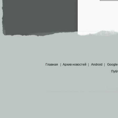
Главная
|
Архив новостей
|
Android
|
Google
Пуб
Все пра
Основными материалами сайта являются
архивные ко