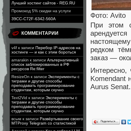
Лучший хостинг сайтов - REG.RU
Промокод 5% скидки на услуги
Фото: Avito
39CC-C72F-6342-560A
При этом 
арендуетс
КОММЕНТАРИИ
настоящему
редком тём
v4f
к записи
Перебор IP-адресов на
хостинге — и как с этим бороться
заказ — око
amarakin
к записи
Альтернативный
список заблокированных в РФ
Интересно, 
ресурсов Re:filter
Komendant 
ResizeOn
к записи
Эксперименты с
тиграми и другие способы
Aurus Senat.
преподавать программирование
студентам, которым скучно
Text2Vid
к записи
Эксперименты с
тиграми и другие способы
преподавать программирование
студентам, которым скучно
всым
к записи
Развёртывание своего
Поделиться…
MTProxy Telegram со статистикой