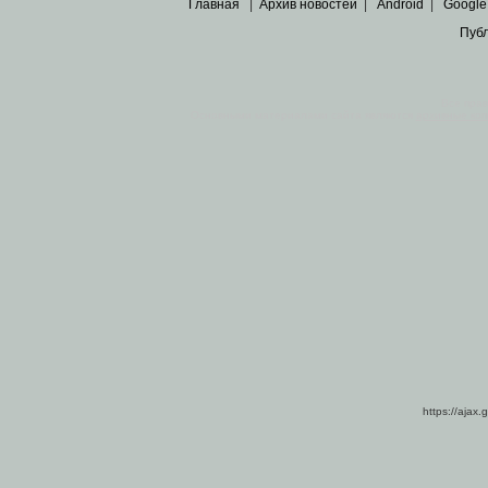
Главная
|
Архив новостей
|
Android
|
Google
Пуб
Все пра
Основными материалами сайта являются
архивные ко
https://ajax.