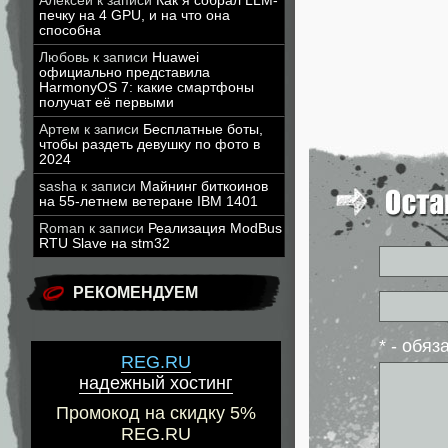
Алексей
к записи
Как я собрал LLM-
печку на 4 GPU, и на что она
способна
Любовь
к записи
Huawei
официально представила
HarmonyOS 7: какие смартфоны
получат её первыми
Артем
к записи
Бесплатные боты,
чтобы раздеть девушку по фото в
2024
sasha
к записи
Майнинг биткоинов
на 55-летнем ветеране IBM 1401
Roman
к записи
Реализация ModBus
RTU Slave на stm32
РЕКОМЕНДУЕМ
* - обя
REG.RU
надежный хостинг
Промокод на скидку 5%
REG.RU