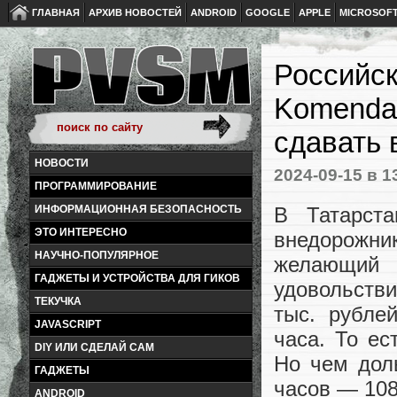
ГЛАВНАЯ
АРХИВ НОВОСТЕЙ
ANDROID
GOOGLE
APPLE
MICROSOF
Российск
Komendan
сдавать 
НОВОСТИ
2024-09-15
в 1
ПРОГРАММИРОВАНИЕ
В Татарста
ИНФОРМАЦИОННАЯ БЕЗОПАСНОСТЬ
ЭТО ИНТЕРЕСНО
внедорожни
НАУЧНО-ПОПУЛЯРНОЕ
желающий 
ГАДЖЕТЫ И УСТРОЙСТВА ДЛЯ ГИКОВ
удовольств
ТЕКУЧКА
тыс. рубле
JAVASCRIPT
часа. То е
DIY ИЛИ СДЕЛАЙ САМ
Но чем дол
ГАДЖЕТЫ
часов — 108
ANDROID