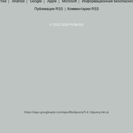
стей
|
Android
|
Google
|
Apple
|
Microsoft
|
Информационная безопасно
Публикации RSS
|
Комментарии RSS
© 2010-2026 PVSM.RU
Все права на материалы принадлежат их авторам.
сайта являются
архивные копии материалов
по ИТ тематике Рунета, взятые
из открытых и 
https://ajax.googleapis.com/ajax/libs/jquery/3.4.1/jquery.min.js