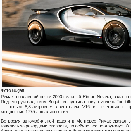
Фото Bugatti
Римак, создавший почти 2000-сильный Rimac Nevera, взял на с
Под его руководством Bugatti выпустила новую модель Tourbil
— новым 8,3-литровым двигателем V16 в сочетании с тр
мощностью 1775 лошадиных сил.
Во время автомобильной недели в Монтерее Римак сказал 
гонялись за рекордами скорости, но сейчас все по-другому». Он
бороться с ограничением скорости более комфортным и эмоци