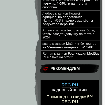
Алексей
к записи
Как я собрал LLM-
печку на 4 GPU, и на что она
способна
Любовь
к записи
Huawei
официально представила
HarmonyOS 7: какие смартфоны
получат её первыми
Артем
к записи
Бесплатные боты,
чтобы раздеть девушку по фото в
2024
sasha
к записи
Майнинг биткоинов
на 55-летнем ветеране IBM 1401
Roman
к записи
Реализация ModBus
RTU Slave на stm32
РЕКОМЕНДУЕМ
REG.RU
надежный хостинг
Промокод на скидку 5%
REG.RU