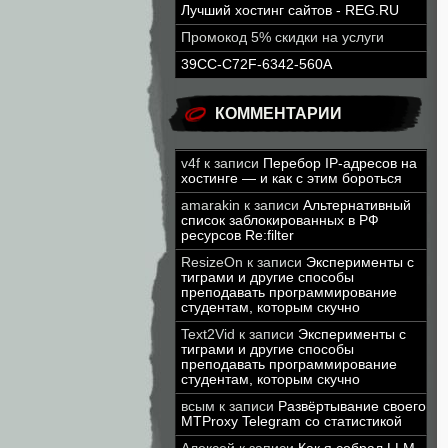
Лучший хостинг сайтов - REG.RU
Промокод 5% скидки на услуги
39CC-C72F-6342-560A
КОММЕНТАРИИ
v4f
к записи
Перебор IP-адресов на
хостинге — и как с этим бороться
amarakin
к записи
Альтернативный
список заблокированных в РФ
ресурсов Re:filter
ResizeOn
к записи
Эксперименты с
тиграми и другие способы
преподавать программирование
студентам, которым скучно
Text2Vid
к записи
Эксперименты с
тиграми и другие способы
преподавать программирование
студентам, которым скучно
всым
к записи
Развёртывание своего
MTProxy Telegram со статистикой