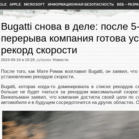
GLE
APPLE
MICROSOFT
ИНФОРМАЦИОННАЯ БЕЗОПАСНОСТЬ
ВЕБ – РАЗР
Bugatti снова в деле: после 5
перерыва компания готова у
рекорд скорости
2024-09-16
в 10:28
, рубрики:
Новости
После того, как Мате Римак возглавил Bugatti, он заявил, чт
установлению рекордов скорости.
Bugatti, которая когда-то доминировала в списке рекордов с
больше не будет гнаться за рекордом максимальной скорост
Винкельманн заявил, что компания достигла своей цели по с
автомобиля и в будущем сосредоточится на других областях. О