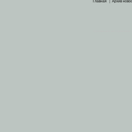
Главная
|
Архив ново
Основными материалами 