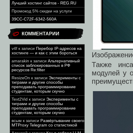
Лучший хостинг сайтов - REG.RU
Промокод 5% скидки на услуги
39CC-C72F-6342-560A
КОММЕНТАРИИ
v4f
к записи
Перебор IP-адресов на
хостинге — и как с этим бороться
Изображени
amarakin
к записи
Альтернативный
Также инса
список заблокированных в РФ
ресурсов Re:filter
модулей у о
ResizeOn
к записи
Эксперименты с
преимуществ
тиграми и другие способы
преподавать программирование
студентам, которым скучно
Text2Vid
к записи
Эксперименты с
тиграми и другие способы
преподавать программирование
студентам, которым скучно
всым
к записи
Развёртывание своего
MTProxy Telegram со статистикой