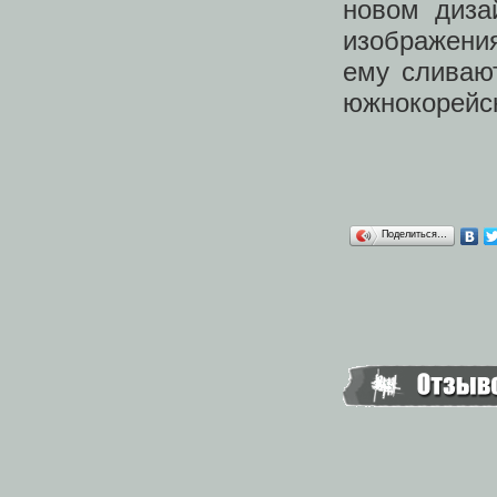
новом диза
изображени
ему сливают
южнокорейск
Поделиться…