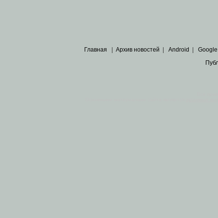
Главная
|
Архив новостей
|
Android
|
Google
Пуб
Все пра
Основными материалами сайта являются
архивные ко