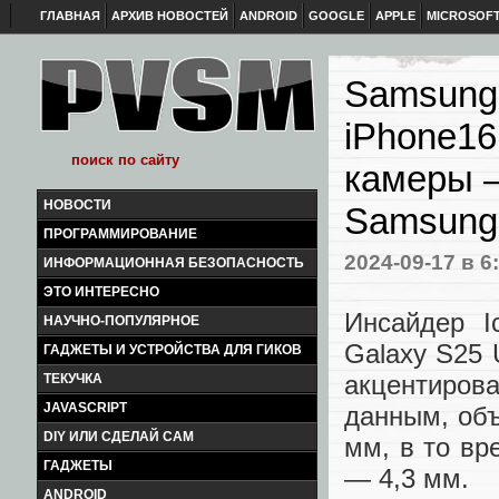
ГЛАВНАЯ
АРХИВ НОВОСТЕЙ
ANDROID
GOOGLE
APPLE
MICROSOF
Samsung 
iPhone16
камеры 
НОВОСТИ
Samsung
ПРОГРАММИРОВАНИЕ
2024-09-17
в 6
ИНФОРМАЦИОННАЯ БЕЗОПАСНОСТЬ
ЭТО ИНТЕРЕСНО
Инсайдер I
НАУЧНО-ПОПУЛЯРНОЕ
Galaxy S25 
ГАДЖЕТЫ И УСТРОЙСТВА ДЛЯ ГИКОВ
акцентиров
ТЕКУЧКА
JAVASCRIPT
данным, объ
DIY ИЛИ СДЕЛАЙ САМ
мм, в то вр
ГАДЖЕТЫ
— 4,3 мм.
ANDROID