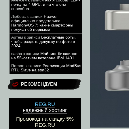
Алексей
к записи
Как я собрал LLM-
печку на 4 GPU, и на что она
способна
Любовь
к записи
Huawei
официально представила
HarmonyOS 7: какие смартфоны
получат её первыми
Артем
к записи
Бесплатные боты,
чтобы раздеть девушку по фото в
2024
sasha
к записи
Майнинг биткоинов
на 55-летнем ветеране IBM 1401
Roman
к записи
Реализация ModBus
RTU Slave на stm32
РЕКОМЕНДУЕМ
REG.RU
надежный хостинг
Промокод на скидку 5%
REG.RU