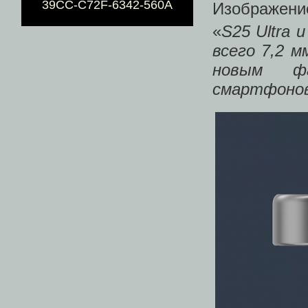
39CC-C72F-6342-560A
Изображение
«
S25 Ultra 
всего 7,2 
новым фа
смартфоно