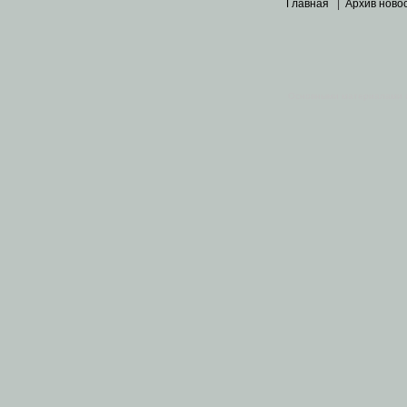
Главная
|
Архив ново
Основными материалами 