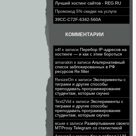
Лучший хостинг сайтов - REG.RU
Промокод 5% скидки на услуги
39CC-C72F-6342-560A
КОММЕНТАРИИ
v4f
к записи
Перебор IP-адресов на
хостинге — и как с этим бороться
amarakin
к записи
Альтернативный
список заблокированных в РФ
ресурсов Re:filter
ResizeOn
к записи
Эксперименты с
тиграми и другие способы
преподавать программирование
студентам, которым скучно
Text2Vid
к записи
Эксперименты с
тиграми и другие способы
преподавать программирование
студентам, которым скучно
всым
к записи
Развёртывание своего
MTProxy Telegram со статистикой