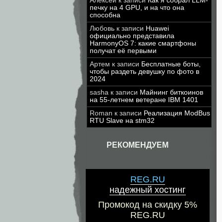
Алексей
к записи
Как я собрал LLM-
печку на 4 GPU, и на что она
способна
Любовь
к записи
Huawei
официально представила
HarmonyOS 7: какие смартфоны
получат её первыми
Артем
к записи
Бесплатные боты,
чтобы раздеть девушку по фото в
2024
sasha
к записи
Майнинг биткоинов
на 55-летнем ветеране IBM 1401
Roman
к записи
Реализация ModBus
RTU Slave на stm32
РЕКОМЕНДУЕМ
REG.RU
надежный хостинг
Промокод на скидку 5%
REG.RU