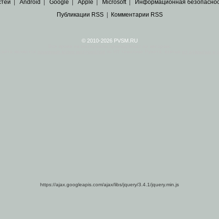
стей
|
Android
|
Google
|
Apple
|
Microsoft
|
Информационная безопасно
Публикации RSS
|
Комментарии RSS
© 2010-2026 PVSM.RU
Все права на материалы принадлежат их авторам.
сайта являются
архивные копии материалов
по ИТ тематике Рунета, взятые
из открытых и 
https://ajax.googleapis.com/ajax/libs/jquery/3.4.1/jquery.min.js