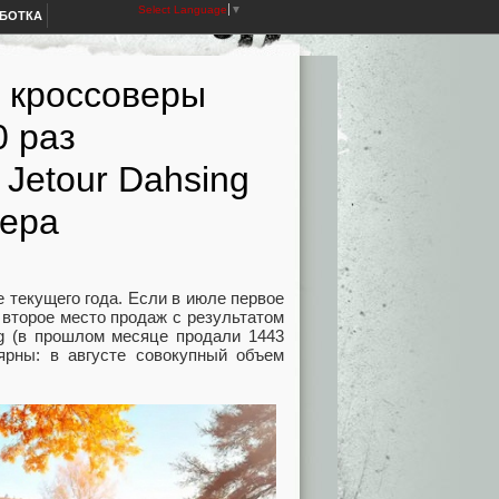
Select Language
▼
АБОТКА
 кроссоверы
0 раз
 Jetour Dahsing
лера
 текущего года. Если в июле первое
а второе место продаж с результатом
ng (в прошлом месяце продали 1443
ярны: в августе совокупный объем