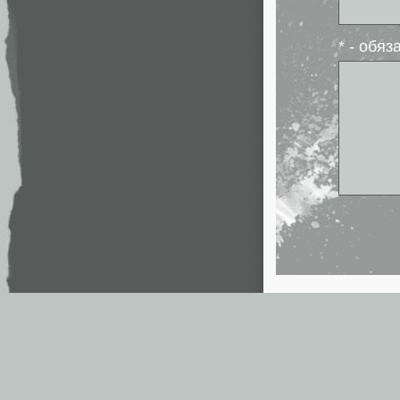
* - обя