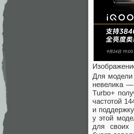
Изображени
Для модели
невелика —
Turbo+ полу
частотой 14
и поддержку
у этой мод
для своих 