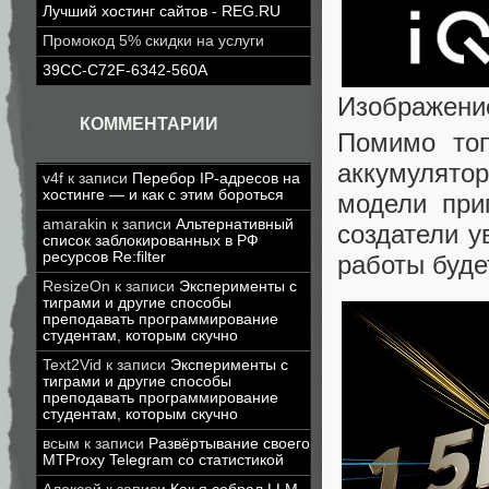
Лучший хостинг сайтов - REG.RU
Промокод 5% скидки на услуги
39CC-C72F-6342-560A
Изображени
КОММЕНТАРИИ
Помимо топ
аккумулято
v4f
к записи
Перебор IP-адресов на
хостинге — и как с этим бороться
модели при
amarakin
к записи
Альтернативный
создатели у
список заблокированных в РФ
ресурсов Re:filter
работы буде
ResizeOn
к записи
Эксперименты с
тиграми и другие способы
преподавать программирование
студентам, которым скучно
Text2Vid
к записи
Эксперименты с
тиграми и другие способы
преподавать программирование
студентам, которым скучно
всым
к записи
Развёртывание своего
MTProxy Telegram со статистикой