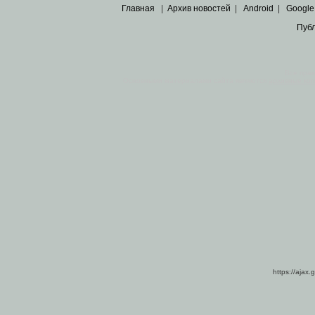
Главная
|
Архив новостей
|
Android
|
Google
Пуб
Все пра
Основными материалами сайта являются
архивные ко
https://ajax.