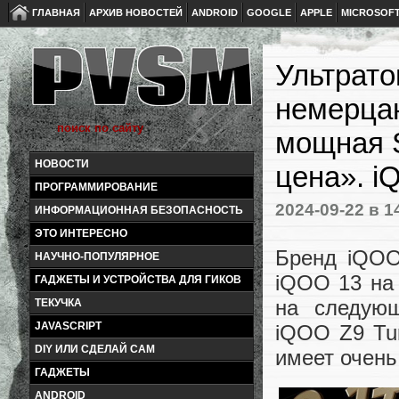
ГЛАВНАЯ
АРХИВ НОВОСТЕЙ
ANDROID
GOOGLE
APPLE
MICROSOF
Ультрато
немерцаю
мощная S
НОВОСТИ
цена». i
ПРОГРАММИРОВАНИЕ
2024-09-22
в 1
ИНФОРМАЦИОННАЯ БЕЗОПАСНОСТЬ
ЭТО ИНТЕРЕСНО
Бренд iQOO
НАУЧНО-ПОПУЛЯРНОЕ
iQOO 13 на 
ГАДЖЕТЫ И УСТРОЙСТВА ДЛЯ ГИКОВ
на следующ
ТЕКУЧКА
JAVASCRIPT
iQOO Z9 Tur
DIY ИЛИ СДЕЛАЙ САМ
имеет очень
ГАДЖЕТЫ
ANDROID