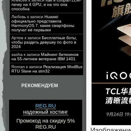
Алексей
к записи
Как я собрал LLM-
печку на 4 GPU, и на что она
способна
Любовь
к записи
Huawei
официально представила
HarmonyOS 7: какие смартфоны
получат её первыми
Артем
к записи
Бесплатные боты,
чтобы раздеть девушку по фото в
2024
sasha
к записи
Майнинг биткоинов
на 55-летнем ветеране IBM 1401
Roman
к записи
Реализация ModBus
RTU Slave на stm32
РЕКОМЕНДУЕМ
REG.RU
надежный хостинг
Промокод на скидку 5%
REG.RU
Изображени