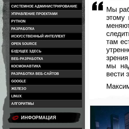
СИСТЕМНОЕ АДМИНИСТРИРОВАНИЕ
Мы раб
УПРАВЛЕНИЕ ПРОЕКТАМИ
этому
PYTHON
меняю
РАЗРАБОТКА
следит
ИСКУССТВЕННЫЙ ИНТЕЛЛЕКТ
там ес
OPEN SOURCE
утренн
БУДУЩЕЕ ЗДЕСЬ
зрени
ВЕБ-РАЗРАБОТКА
мы на
КОСМОНАВТИКА
вести 
РАЗРАБОТКА ВЕБ-САЙТОВ
GOOGLE
Макси
ЖЕЛЕЗО
LINUX
АЛГОРИТМЫ
ИНФОРМАЦИЯ