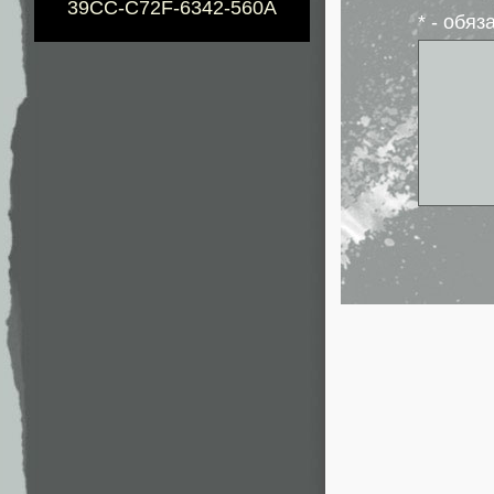
39CC-C72F-6342-560A
* - обя