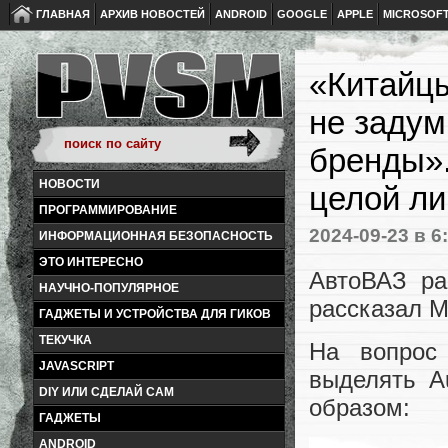
ГЛАВНАЯ
АРХИВ НОВОСТЕЙ
ANDROID
GOOGLE
APPLE
MICROSOF
«Китайцы
не задум
бренды».
НОВОСТИ
целой ли
ПРОГРАММИРОВАНИЕ
2024-09-23
в 6
ИНФОРМАЦИОННАЯ БЕЗОПАСНОСТЬ
ЭТО ИНТЕРЕСНО
АвтоВАЗ ра
НАУЧНО-ПОПУЛЯРНОЕ
рассказал М
ГАДЖЕТЫ И УСТРОЙСТВА ДЛЯ ГИКОВ
ТЕКУЧКА
На вопрос
JAVASCRIPT
выделять A
DIY ИЛИ СДЕЛАЙ САМ
образом:
ГАДЖЕТЫ
ANDROID