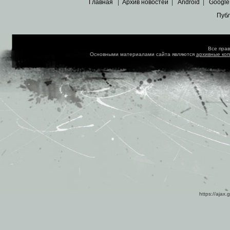
Главная
|
Архив новостей
|
Android
|
Google
Пуб
Все пра
Основными материалами сайта являются
архивные ко
https://ajax.