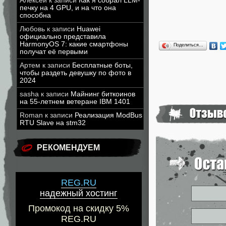
Алексей
к записи
Как я собрал LLM-
печку на 4 GPU, и на что она
способна
Любовь
к записи
Huawei
официально представила
HarmonyOS 7: какие смартфоны
Поделиться…
получат её первыми
Артем
к записи
Бесплатные боты,
чтобы раздеть девушку по фото в
2024
sasha
к записи
Майнинг биткоинов
на 55-летнем ветеране IBM 1401
Roman
к записи
Реализация ModBus
RTU Slave на stm32
РЕКОМЕНДУЕМ
REG.RU
надежный хостинг
Промокод на скидку 5%
REG.RU