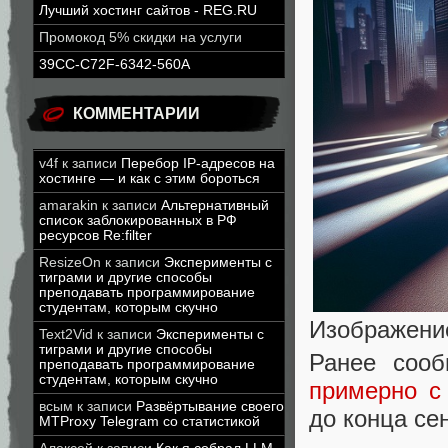
Лучший хостинг сайтов - REG.RU
Промокод 5% скидки на услуги
39CC-C72F-6342-560A
КОММЕНТАРИИ
v4f
к записи
Перебор IP-адресов на
хостинге — и как с этим бороться
amarakin
к записи
Альтернативный
список заблокированных в РФ
ресурсов Re:filter
ResizeOn
к записи
Эксперименты с
тиграми и другие способы
преподавать программирование
студентам, которым скучно
Изображени
Text2Vid
к записи
Эксперименты с
тиграми и другие способы
Ранее сооб
преподавать программирование
студентам, которым скучно
примерно с
всым
к записи
Развёртывание своего
до конца се
MTProxy Telegram со статистикой