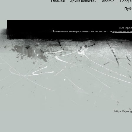
Главная
|
Архив новостей
|
Android
|
Google
Пуб
Все пра
Основными материалами сайта являются
архивные ко
https://ajax.