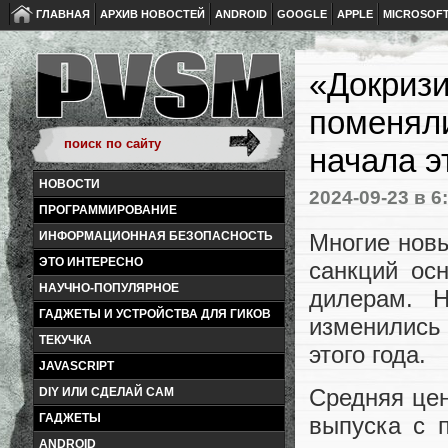
ГЛАВНАЯ
АРХИВ НОВОСТЕЙ
ANDROID
GOOGLE
APPLE
MICROSOF
«Докризи
поменял
начала э
НОВОСТИ
2024-09-23
в 6
ПРОГРАММИРОВАНИЕ
Многие новы
ИНФОРМАЦИОННАЯ БЕЗОПАСНОСТЬ
ЭТО ИНТЕРЕСНО
санкций ос
НАУЧНО-ПОПУЛЯРНОЕ
дилерам. Н
ГАДЖЕТЫ И УСТРОЙСТВА ДЛЯ ГИКОВ
изменились 
ТЕКУЧКА
этого года.
JAVASCRIPT
Средняя цен
DIY ИЛИ СДЕЛАЙ САМ
ГАДЖЕТЫ
выпуска с 
ANDROID