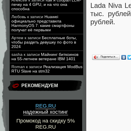
Алексей
к записи
Как я собрал LLM-
Lada Niva L
печку на 4 GPU, и на что она
способна
тыс. рублей
Любовь
к записи
Huawei
рублей.
официально представила
HarmonyOS 7: какие смартфоны
получат её первыми
Артем
к записи
Бесплатные боты,
чтобы раздеть девушку по фото в
2024
sasha
к записи
Майнинг биткоинов
Поделиться…
на 55-летнем ветеране IBM 1401
Roman
к записи
Реализация ModBus
RTU Slave на stm32
РЕКОМЕНДУЕМ
REG.RU
надежный хостинг
Промокод на скидку 5%
REG.RU