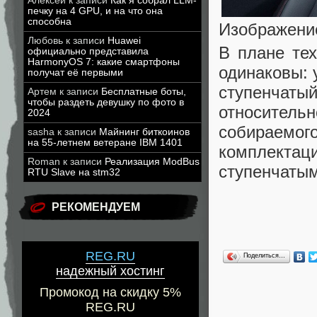
Алексей
к записи
Как я собрал LLM-
печку на 4 GPU, и на что она
способна
Изображение
Любовь
к записи
Huawei
В плане тех
официально представила
HarmonyOS 7: какие смартфоны
одинаковы: 
получат её первыми
ступенчаты
Артем
к записи
Бесплатные боты,
чтобы раздеть девушку по фото в
относитель
2024
собираемог
sasha
к записи
Майнинг биткоинов
на 55-летнем ветеране IBM 1401
комплекта
Roman
к записи
Реализация ModBus
ступенчатым
RTU Slave на stm32
РЕКОМЕНДУЕМ
REG.RU
Поделиться…
надежный хостинг
Промокод на скидку 5%
REG.RU