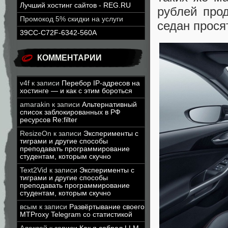
Лучший хостинг сайтов - REG.RU
рублей про
Промокод 5% скидки на услуги
седан прося
39CC-C72F-6342-560A
КОММЕНТАРИИ
v4f
к записи
Перебор IP-адресов на
хостинге — и как с этим бороться
amarakin
к записи
Альтернативный
список заблокированных в РФ
ресурсов Re:filter
ResizeOn
к записи
Эксперименты с
тиграми и другие способы
преподавать программирование
студентам, которым скучно
Text2Vid
к записи
Эксперименты с
тиграми и другие способы
преподавать программирование
студентам, которым скучно
всым
к записи
Развёртывание своего
MTProxy Telegram со статистикой