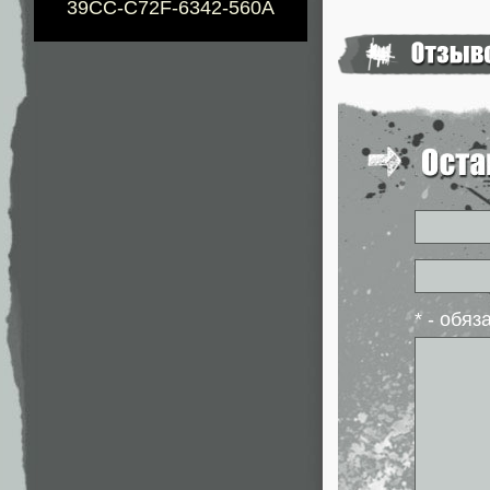
39CC-C72F-6342-560A
* - обя