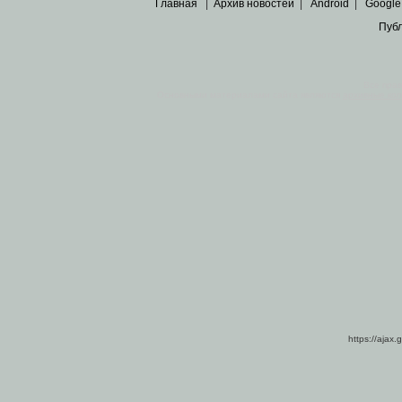
Главная
|
Архив новостей
|
Android
|
Google
Пуб
Все пра
Основными материалами сайта являются
архивные ко
https://ajax.