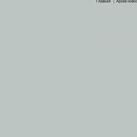
Главная
|
Архив ново
Основными материалами 