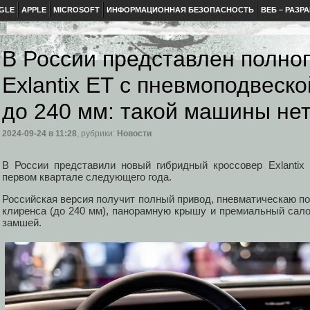
GLE
APPLE
MICROSOFT
ИНФОРМАЦИОННАЯ БЕЗОПАСНОСТЬ
ВЕБ – РАЗР
В России представлен полно
Exlantix ET с пневмоподвеск
до 240 мм: такой машины нет
2024-09-24
в 11:28
, рубрики:
Новости
В России представили новый гибридный кроссовер Exlantix
первом квартале следующего года.
Российская версия получит полный привод, пневматическаю п
клиренса (до 240 мм), панорамную крышу и премиальный сало
замшей.