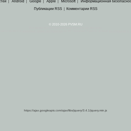
стей
|
Android
|
Google
|
Apple
|
Microsoft
|
Информационная безопасно
Публикации RSS
|
Комментарии RSS
© 2010-2026 PVSM.RU
Все права на материалы принадлежат их авторам.
сайта являются
архивные копии материалов
по ИТ тематике Рунета, взятые
из открытых и 
https://ajax.googleapis.com/ajax/libs/jquery/3.4.1/jquery.min.js