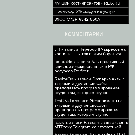
Лучший хостинг сайтов - REG.RU
Промокод 5% скидки на услуги
39CC-C72F-6342-560A
КОММЕНТАРИИ
v4f
к записи
Перебор IP-адресов на
хостинге — и как с этим бороться
amarakin
к записи
Альтернативный
список заблокированных в РФ
ресурсов Re:filter
ResizeOn
к записи
Эксперименты с
тиграми и другие способы
преподавать программирование
студентам, которым скучно
Text2Vid
к записи
Эксперименты с
тиграми и другие способы
преподавать программирование
студентам, которым скучно
всым
к записи
Развёртывание своего
MTProxy Telegram со статистикой