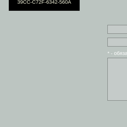
39CC-C72F-6342-560A
* - обя