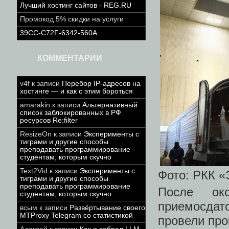
Лучший хостинг сайтов - REG.RU
Промокод 5% скидки на услуги
39CC-C72F-6342-560A
КОММЕНТАРИИ
v4f
к записи
Перебор IP-адресов на
хостинге — и как с этим бороться
amarakin
к записи
Альтернативный
список заблокированных в РФ
ресурсов Re:filter
ResizeOn
к записи
Эксперименты с
тиграми и другие способы
преподавать программирование
студентам, которым скучно
Text2Vid
к записи
Эксперименты с
Фото: РКК «
тиграми и другие способы
преподавать программирование
После око
студентам, которым скучно
приемосда
всым
к записи
Развёртывание своего
MTProxy Telegram со статистикой
провели про