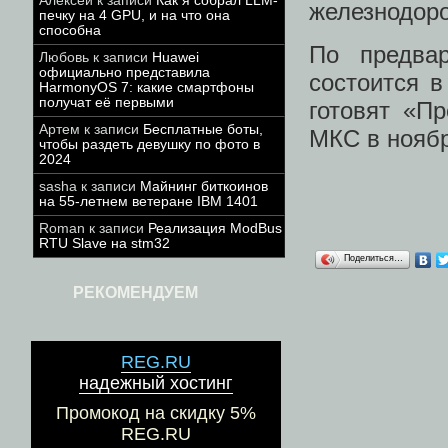
Алексей
к записи
Как я собрал LLM-
железнодоро
печку на 4 GPU, и на что она
способна
По предва
Любовь
к записи
Huawei
официально представила
состоится в
HarmonyOS 7: какие смартфоны
получат её первыми
готовят «П
Артем
к записи
Бесплатные боты,
МКС в ноябр
чтобы раздеть девушку по фото в
2024
sasha
к записи
Майнинг биткоинов
на 55-летнем ветеране IBM 1401
Roman
к записи
Реализация ModBus
RTU Slave на stm32
Поделиться…
РЕКОМЕНДУЕМ
REG.RU
надежный хостинг
Промокод на скидку 5%
REG.RU