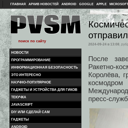
ГЛАВНАЯ
АРХИВ НОВОСТЕЙ
ANDROID
GOOGLE
APPLE
MICROSOF
Космичес
отправил
2024-09-24
в 13:08
, руб
НОВОСТИ
После зав
ПРОГРАММИРОВАНИЕ
Ракетно-ко
ИНФОРМАЦИОННАЯ БЕЗОПАСНОСТЬ
Королёва, г
ЭТО ИНТЕРЕСНО
космодром
НАУЧНО-ПОПУЛЯРНОЕ
Международ
ГАДЖЕТЫ И УСТРОЙСТВА ДЛЯ ГИКОВ
пресс-служб
ТЕКУЧКА
JAVASCRIPT
DIY ИЛИ СДЕЛАЙ САМ
ГАДЖЕТЫ
ANDROID