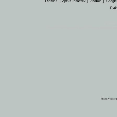
Главная
|
Архив новостей
|
Android
|
Google
Пуб
Все пра
Основными материалами сайта являются
архивные ко
https://ajax.