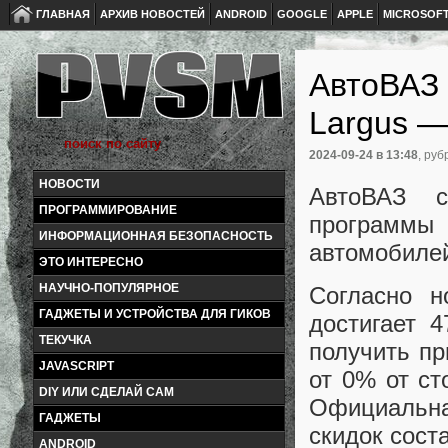
ГЛАВНАЯ
АРХИВ НОВОСТЕЙ
ANDROID
GOOGLE
APPLE
MICROSOF
АвтоВАЗ 
Largus —
2024-09-24
в 13:48
, руб
НОВОСТИ
АвтоВАЗ с
ПРОГРАММИРОВАНИЕ
программы
ИНФОРМАЦИОННАЯ БЕЗОПАСНОСТЬ
автомобилей
ЭТО ИНТЕРЕСНО
НАУЧНО-ПОПУЛЯРНОЕ
Согласно н
ГАДЖЕТЫ И УСТРОЙСТВА ДЛЯ ГИКОВ
достигает 
ТЕКУЧКА
получить п
JAVASCRIPT
от 0% от ст
DIY ИЛИ СДЕЛАЙ САМ
Официальн
ГАДЖЕТЫ
скидок сост
ANDROID