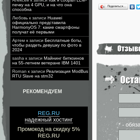
Алексей
к записи
Как я собрал LLM-
печку на 4 GPU, и на что она
Поделиться…
способна
Любовь
к записи
Huawei
официально представила
HarmonyOS 7: какие смартфоны
получат её первыми
Артем
к записи
Бесплатные боты,
чтобы раздеть девушку по фото в
2024
sasha
к записи
Майнинг биткоинов
на 55-летнем ветеране IBM 1401
Roman
к записи
Реализация ModBus
RTU Slave на stm32
РЕКОМЕНДУЕМ
REG.RU
надежный хостинг
* - обя
Промокод на скидку 5%
REG.RU