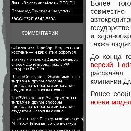
Более тог
Лучший хостинг сайтов - REG.RU
совместно
Промокод 5% скидки на услуги
автокредит
39CC-C72F-6342-560A
государств
КОММЕНТАРИИ
и здравоох
также людя
v4f
к записи
Перебор IP-адресов на
хостинге — и как с этим бороться
До конца г
amarakin
к записи
Альтернативный
версий Lad
список заблокированных в РФ
ресурсов Re:filter
рассказал
ResizeOn
к записи
Эксперименты с
компании Д
тиграми и другие способы
преподавать программирование
студентам, которым скучно
Ранее сооб
Text2Vid
к записи
Эксперименты с
новая моде
тиграми и другие способы
преподавать программирование
студентам, которым скучно
всым
к записи
Развёртывание своего
MTProxy Telegram со статистикой