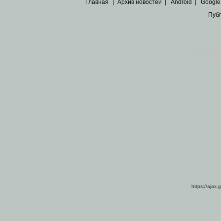
Главная
|
Архив новостей
|
Android
|
Google
Пуб
Все пра
Основными материалами сайта являются
архивные ко
https://ajax.