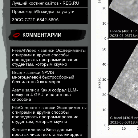
Лучший хостинг сайтов - REG.RU
Промокод 5% скидки на услуги
39CC-C72F-6342-560A
КОММЕНТАРИИ
FreeAIVideo
к записи
Эксперименты
с тиграми и другие способы
преподавать программирование
студентам, которым скучно
Влад
к записи
NAVIS —
многоцелевой быстросборный
беспилотный катамаран
Азат
к записи
Как я собрал LLM-
печку на 4 GPU, и на что она
способна
FileCompare
к записи
Эксперименты
с тиграми и другие способы
преподавать программирование
студентам, которым скучно
Феликс
к записи
База данных
простых чисел до ста миллиардов