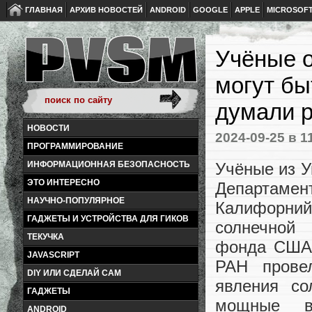
ГЛАВНАЯ
АРХИВ НОВОСТЕЙ
ANDROID
GOOGLE
APPLE
MICROSOF
Учёные 
могут бы
думали 
НОВОСТИ
2024-09-25
в 1
ПРОГРАММИРОВАНИЕ
Учёные из У
ИНФОРМАЦИОННАЯ БЕЗОПАСНОСТЬ
ЭТО ИНТЕРЕСНО
Департаме
НАУЧНО-ПОПУЛЯРНОЕ
Калифорний
ГАДЖЕТЫ И УСТРОЙСТВА ДЛЯ ГИКОВ
солнечной 
ТЕКУЧКА
фонда США 
JAVASCRIPT
РАН провел
DIY ИЛИ СДЕЛАЙ САМ
явления с
ГАДЖЕТЫ
мощные в
ANDROID