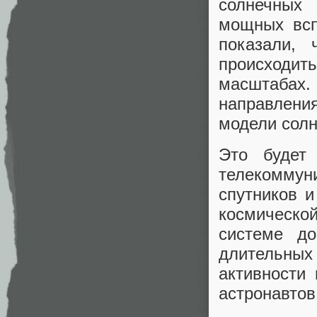
солнечных 
мощных всп
показали,
происходит
масштабах
направлени
модели солн
Это будет
телекомму
спутников 
космическо
системе д
длительны
активности
астронавтов