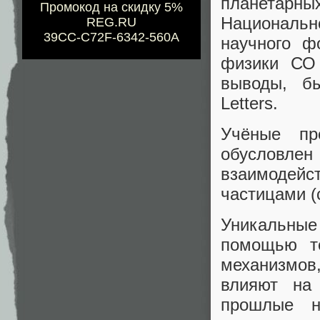
планетарных
Промокод на скидку 5%
Национальн
REG.RU
39CC-C72F-6342-560A
научного ф
физики СО 
выводы, бы
Letters.
Учёные пр
обусловле
взаимоде
частицами (
Уникальны
помощью те
механизмо
влияют на
прошлые н