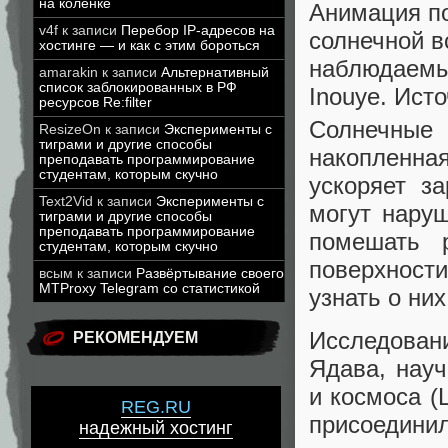
на коленке
Анимация п
v4f
к записи
Перебор IP-адресов на
солнечной в
хостинге — и как с этим бороться
наблюдаемы
amarakin
к записи
Альтернативный
список заблокированных в РФ
Inouye. Ист
ресурсов Re:filter
Солнечные
ResizeOn
к записи
Эксперименты с
тиграми и другие способы
накопленн
преподавать программирование
студентам, которым скучно
ускоряет з
Text2Vid
к записи
Эксперименты с
могут наруш
тиграми и другие способы
преподавать программирование
помешать 
студентам, которым скучно
поверхност
всым
к записи
Развёртывание своего
MTProxy Telegram со статистикой
узнать о ни
Исследован
РЕКОМЕНДУЕМ
Ядава, нау
и космоса (
REG.RU
присоединил
надежный хостинг