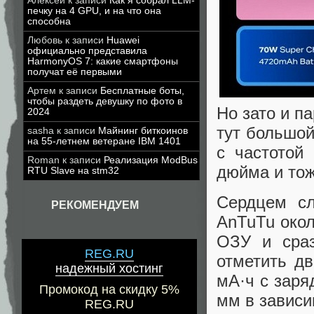
Алексей
к записи
Как я собрал LLM-
печку на 4 GPU, и на что она
способна
Любовь
к записи
Huawei
официально представила
HarmonyOS 7: какие смартфоны
получат её первыми
Артем
к записи
Бесплатные боты,
чтобы раздеть девушку по фото в
Но зато и п
2024
тут большо
sasha
к записи
Майнинг биткоинов
на 55-летнем ветеране IBM 1401
с частотой
Roman
к записи
Реализация ModBus
дюйма и тож
RTU Slave на stm32
Сердцем сл
РЕКОМЕНДУЕМ
AnTuTu окол
ОЗУ и сраз
REG.RU
отметить д
надежный хостинг
мА·ч с заря
Промокод на скидку 5%
мм в зависи
REG.RU