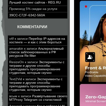
Лучший хостинг сайтов - REG.RU
Промокод 5% скидки на услуги
39CC-C72F-6342-560A
КОММЕНТАРИИ
v4f
к записи
Перебор IP-адресов на
хостинге — и как с этим бороться
amarakin
к записи
Альтернативный
список заблокированных в РФ
ресурсов Re:filter
ResizeOn
к записи
Эксперименты с
тиграми и другие способы
преподавать программирование
студентам, которым скучно
Text2Vid
к записи
Эксперименты с
тиграми и другие способы
преподавать программирование
студентам, которым скучно
всым
к записи
Развёртывание своего
MTProxy Telegram со статистикой