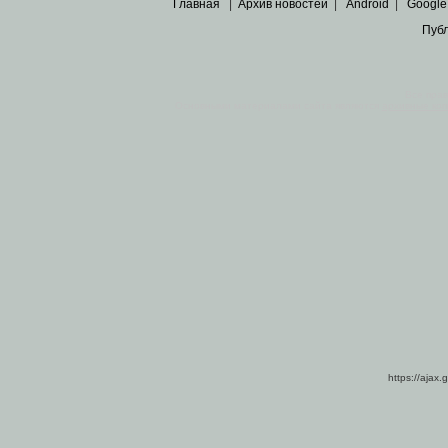
Главная
|
Архив новостей
|
Android
|
Google
Пуб
Все пра
Основными материалами сайта являются
архивные ко
https://ajax.