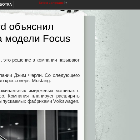
Select Language
▼
АБОТКА
rd объяснил
а модели Focus
s, это решение в компании называют
мпании Джим Фарли. Со следующего
ко кроссоверы Mustang.
аржинальных имиджевых машинах с
co. Компания планирует расширять
выпускаемых фабриками Vоlkswagen.