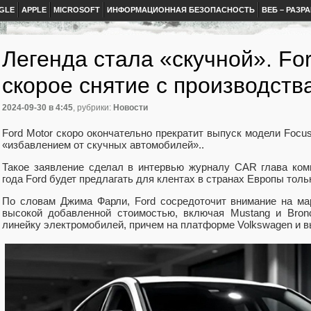
GLE
APPLE
MICROSOFT
ИНФОРМАЦИОННАЯ БЕЗОПАСНОСТЬ
ВЕБ – РАЗР
Легенда стала «скучной». Fo
скорое снятие с производств
2024-09-30
в 4:45
, рубрики:
Новости
Ford Motor скоро окончательно прекратит выпуск модели Focu
«избавлением от скучных автомобилей»..
Такое заявление сделал в интервью журналу CAR глава ко
года Ford будет предлагать для клентах в странах Европы толь
По словам Джима Фарли, Ford сосредоточит внимание на м
высокой добавленной стоимостью, включая Mustang и Bron
линейку электромобилей, причем на платформе Volkswagen и 