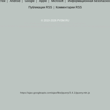
стей
|
Android
|
Google
|
Apple
|
Microsoft
|
Информационная безопасно
Публикации RSS
|
Комментарии RSS
© 2010-2026 PVSM.RU
Все права на материалы принадлежат их авторам.
сайта являются
архивные копии материалов
по ИТ тематике Рунета, взятые
из открытых и 
https://ajax.googleapis.com/ajax/libs/jquery/3.4.1/jquery.min.js