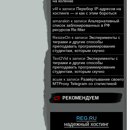
на коленке
v4f
к записи
Перебор IP-адресов на
хостинге — и как с этим бороться
amarakin
к записи
Альтернативный
список заблокированных в РФ
ресурсов Re:filter
ResizeOn
к записи
Эксперименты с
тиграми и другие способы
преподавать программирование
студентам, которым скучно
Text2Vid
к записи
Эксперименты с
тиграми и другие способы
преподавать программирование
студентам, которым скучно
всым
к записи
Развёртывание своего
MTProxy Telegram со статистикой
РЕКОМЕНДУЕМ
REG.RU
надежный хостинг