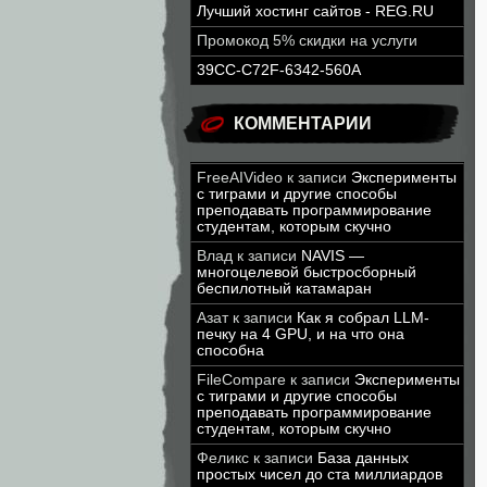
Лучший хостинг сайтов - REG.RU
Промокод 5% скидки на услуги
39CC-C72F-6342-560A
КОММЕНТАРИИ
FreeAIVideo
к записи
Эксперименты
с тиграми и другие способы
преподавать программирование
студентам, которым скучно
Влад
к записи
NAVIS —
многоцелевой быстросборный
беспилотный катамаран
Азат
к записи
Как я собрал LLM-
печку на 4 GPU, и на что она
способна
FileCompare
к записи
Эксперименты
с тиграми и другие способы
преподавать программирование
студентам, которым скучно
Феликс
к записи
База данных
простых чисел до ста миллиардов