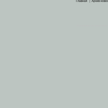
Главная
|
Архив ново
Основными материалами 