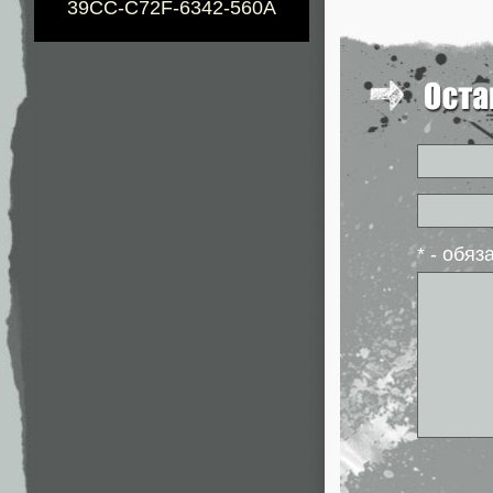
39CC-C72F-6342-560A
* - обя