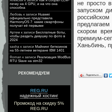
Алексей
к записи
Как я собрал LLM-
не просто 
печку на 4 GPU, и на что она
способна
запуском д
Любовь
к записи
Huawei
российском
официально представила
HarmonyOS 7: какие смартфоны
предлагаем
получат её первыми
скором вре
Артем
к записи
Бесплатные боты,
чтобы раздеть девушку по фото в
премиум-се
2024
Ханьбинь, п
sasha
к записи
Майнинг биткоинов
на 55-летнем ветеране IBM 1401
Roman
к записи
Реализация ModBus
RTU Slave на stm32
РЕКОМЕНДУЕМ
Поделиться…
REG.RU
надежный хостинг
Промокод на скидку 5%
REG.RU