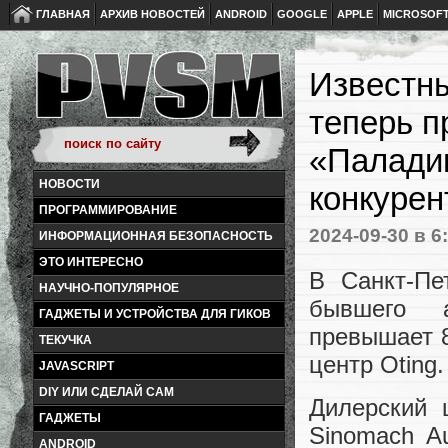
ГЛАВНАЯ
АРХИВ НОВОСТЕЙ
ANDROID
GOOGLE
APPLE
MICROSOF
Известны
теперь п
«Паладин
НОВОСТИ
конкурент
ПРОГРАММИРОВАНИЕ
2024-09-30
в 6
ИНФОРМАЦИОННАЯ БЕЗОПАСНОСТЬ
ЭТО ИНТЕРЕСНО
В Санкт-Пе
НАУЧНО-ПОПУЛЯРНОЕ
бывшего а
ГАДЖЕТЫ И УСТРОЙСТВА ДЛЯ ГИКОВ
превышает 8
ТЕКУЧКА
центр Oting.
JAVASCRIPT
DIY ИЛИ СДЕЛАЙ САМ
Дилерский 
ГАДЖЕТЫ
Sinomach Au
ANDROID