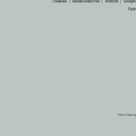
Главная
|
Архив новостей
|
Android
|
Google
Пуб
Все пра
Основными материалами сайта являются
архивные ко
https://ajax.