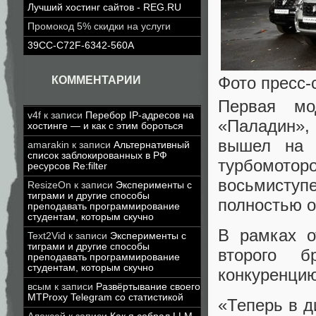
Лучший хостинг сайтов - REG.RU
Промокод 5% скидки на услуги
39CC-C72F-6342-560A
Фото пресс-
КОММЕНТАРИИ
Первая мо
v4f
к записи
Перебор IP-адресов на
«Паладин»,
хостинге — и как с этим бороться
вышел на 
amarakin
к записи
Альтернативный
список заблокированных в РФ
турбомото
ресурсов Re:filter
восьмиступ
ResizeOn
к записи
Эксперименты с
тиграми и другие способы
полностью 
преподавать программирование
студентам, которым скучно
В рамках о
Text2Vid
к записи
Эксперименты с
тиграми и другие способы
второго б
преподавать программирование
студентам, которым скучно
конкуренцию 
всым
к записи
Развёртывание своего
MTProxy Telegram со статистикой
«Теперь в д