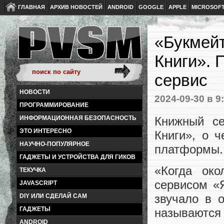
ГЛАВНАЯ
АРХИВ НОВОСТЕЙ
ANDROID
GOOGLE
APPLE
MICROSOF
«Букмейт
Книги». 
сервис
НОВОСТИ
2024-09-30
в 9
ПРОГРАММИРОВАНИЕ
Книжный се
ИНФОРМАЦИОННАЯ БЕЗОПАСНОСТЬ
ЭТО ИНТЕРЕСНО
Книги», о 
НАУЧНО-ПОПУЛЯРНОЕ
платформы.
ГАДЖЕТЫ И УСТРОЙСТВА ДЛЯ ГИКОВ
«Когда ок
ТЕКУЧКА
сервисом «Я
JAVASCRIPT
звучало в 
DIY ИЛИ СДЕЛАЙ САМ
ГАДЖЕТЫ
называютс
ANDROID