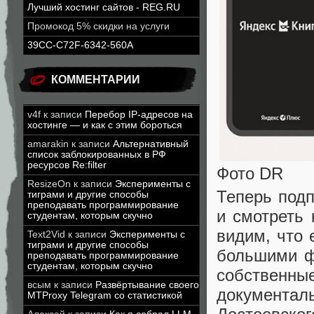
Лучший хостинг сайтов - REG.RU
Промокод 5% скидки на услуги
39CC-C72F-6342-560A
КОММЕНТАРИИ
v4f
к записи
Перебор IP-адресов на
хостинге — и как с этим бороться
amarakin
к записи
Альтернативный
список заблокированных в РФ
ресурсов Re:filter
Фото DR
ResizeOn
к записи
Эксперименты с
Теперь подп
тиграми и другие способы
преподавать программирование
и смотреть 
студентам, которым скучно
видим, что 
Text2Vid
к записи
Эксперименты с
тиграми и другие способы
большими ф
преподавать программирование
студентам, которым скучно
собственны
всым
к записи
Развёртывание своего
документал
MTProxy Telegram со статистикой