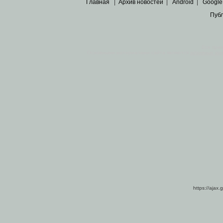
Главная
|
Архив новостей
|
Android
|
Google
Пуб
Все пра
Основными материалами сайта являются
архивные ко
https://ajax.