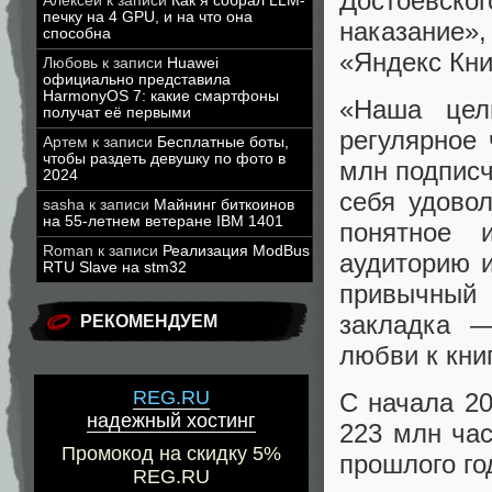
Достоевског
Алексей
к записи
Как я собрал LLM-
печку на 4 GPU, и на что она
наказание»,
способна
«Яндекс Кни
Любовь
к записи
Huawei
официально представила
HarmonyOS 7: какие смартфоны
«Наша цел
получат её первыми
регулярное
Артем
к записи
Бесплатные боты,
чтобы раздеть девушку по фото в
млн подписч
2024
себя удовол
sasha
к записи
Майнинг биткоинов
на 55-летнем ветеране IBM 1401
понятное 
Roman
к записи
Реализация ModBus
аудиторию и
RTU Slave на stm32
привычный
закладка —
РЕКОМЕНДУЕМ
любви к кни
REG.RU
С начала 20
надежный хостинг
223 млн ча
Промокод на скидку 5%
прошлого го
REG.RU