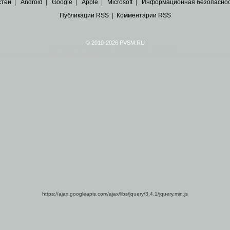
стей
|
Android
|
Google
|
Apple
|
Microsoft
|
Информационная безопасно
Публикации RSS
|
Комментарии RSS
© 2010-2026 PVSM.RU
Все права на материалы принадлежат их авторам.
сайта являются
архивные копии материалов
по ИТ тематике Рунета, взятые
из открытых и 
https://ajax.googleapis.com/ajax/libs/jquery/3.4.1/jquery.min.js