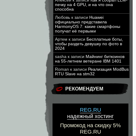
Алексей
к записи
Как я собрал LLM-
печку на 4 GPU, и на что она
способна
Любовь
к записи
Huawei
официально представила
HarmonyOS 7: какие смартфоны
получат её первыми
Артем
к записи
Бесплатные боты,
чтобы раздеть девушку по фото в
2024
sasha
к записи
Майнинг биткоинов
на 55-летнем ветеране IBM 1401
Roman
к записи
Реализация ModBus
RTU Slave на stm32
РЕКОМЕНДУЕМ
REG.RU
надежный хостинг
Промокод на скидку 5%
REG.RU