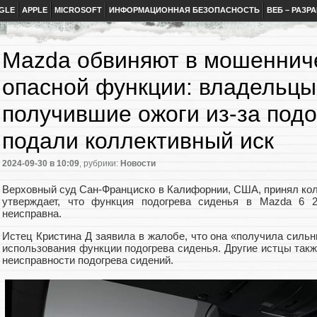
GLE
APPLE
MICROSOFT
ИНФОРМАЦИОННАЯ БЕЗОПАСНОСТЬ
ВЕБ – РАЗР
Mazda обвиняют в мошеннич
опасной функции: владельцы
получившие ожоги из-за подо
подали коллективный иск
2024-09-30
в 10:09
, рубрики:
Новости
Верховный суд Сан-Франциско в Калифорнии, США, принял кол
утверждает, что функция подогрева сиденья в Mazda 6 
неисправна.
Истец Кристина Д заявила в жалобе, что она «получила силь
использования функции подогрева сиденья. Другие истцы также
неисправности подогрева сидений.