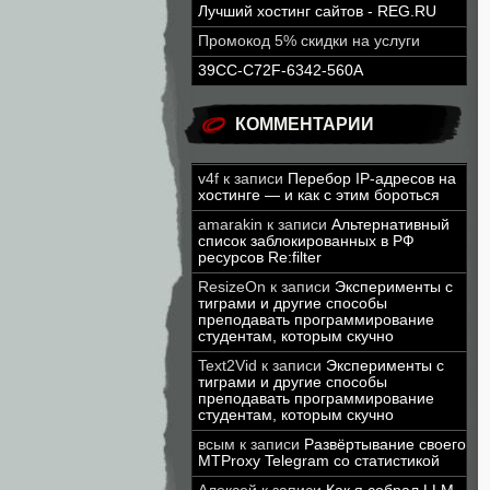
Лучший хостинг сайтов - REG.RU
Промокод 5% скидки на услуги
39CC-C72F-6342-560A
КОММЕНТАРИИ
v4f
к записи
Перебор IP-адресов на
хостинге — и как с этим бороться
amarakin
к записи
Альтернативный
список заблокированных в РФ
ресурсов Re:filter
ResizeOn
к записи
Эксперименты с
тиграми и другие способы
преподавать программирование
студентам, которым скучно
Text2Vid
к записи
Эксперименты с
тиграми и другие способы
преподавать программирование
студентам, которым скучно
всым
к записи
Развёртывание своего
MTProxy Telegram со статистикой