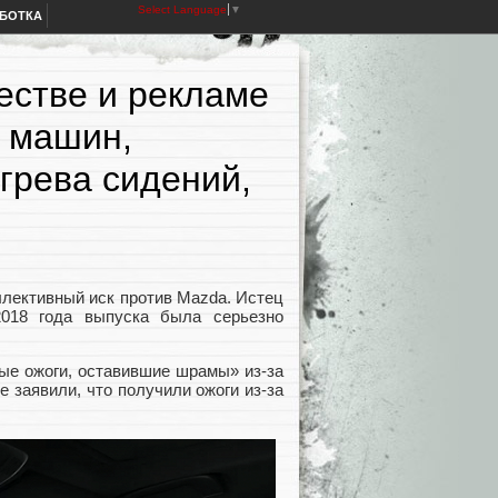
Select Language
▼
АБОТКА
естве и рекламе
 машин,
грева сидений,
лективный иск против Mazda. Истец
2018 года выпуска была серьезно
ные ожоги, оставившие шрамы» из-за
 заявили, что получили ожоги из-за