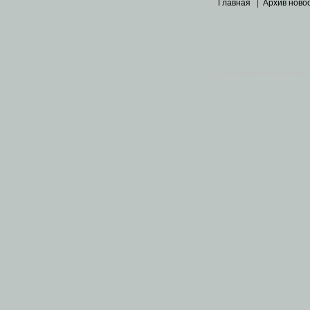
Главная
|
Архив ново
Основными материалами 