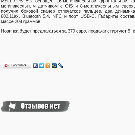
Moto G75 5G оснащен 16-мегапиксельной фронтальной ка
мегапиксельным датчиком с OIS и 8-мегапиксельным сверх
получил боковой сканер отпечатков пальцев, два динамика
802.11ax, Bluetooth 5.4, NFC и порт USB-C. Габариты соста
массе 208 граммов.
Новинка будет предлагаться за 370 евро, продажи стартуют 5 н
Поделиться…