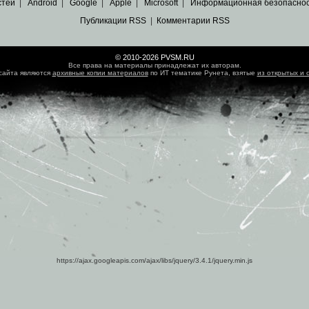
стей
|
Android
|
Google
|
Apple
|
Microsoft
|
Информационная безопасно
Публикации RSS
|
Комментарии RSS
© 2010-2026 PVSM.RU
Все права на материалы принадлежат их авторам.
сайта являются
архивные копии материалов
по ИТ тематике Рунета, взятые
из открытых и 
https://ajax.googleapis.com/ajax/libs/jquery/3.4.1/jquery.min.js