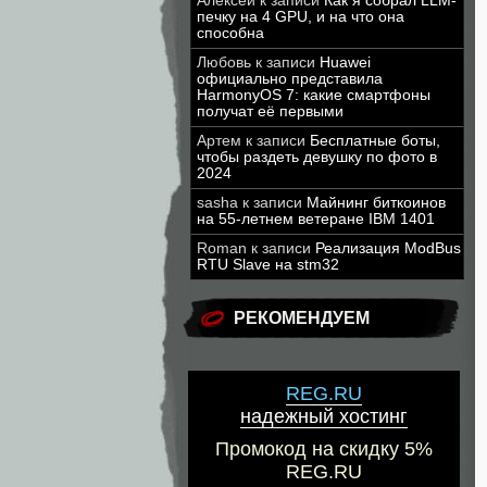
Алексей
к записи
Как я собрал LLM-
печку на 4 GPU, и на что она
способна
Любовь
к записи
Huawei
официально представила
HarmonyOS 7: какие смартфоны
получат её первыми
Артем
к записи
Бесплатные боты,
чтобы раздеть девушку по фото в
2024
sasha
к записи
Майнинг биткоинов
на 55-летнем ветеране IBM 1401
Roman
к записи
Реализация ModBus
RTU Slave на stm32
РЕКОМЕНДУЕМ
REG.RU
надежный хостинг
Промокод на скидку 5%
REG.RU