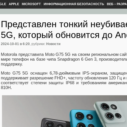
GLE
APPLE
MICROSOFT
ИНФОРМАЦИОННАЯ БЕЗОПАСНОСТЬ
ВЕБ – РАЗР
Представлен тонкий неубив
5G, который обновится до An
2024-10-01
в 6:20
, рубрики:
Новости
Motorola представила Moto G75 5G на своем региональном сай
мире телефон на базе чипа Snapdragon 6 Gen 3, производите
поддержку.
Moto G75 5G оснащен 6,78-дюймовым IPS-экраном, защищенн
поддерживает разрешение FHD+, частоту обновления 120 Гц и 
соответствует степени защиты IP68 и требованиям американ
810H.