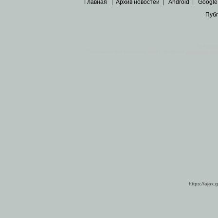
Главная
|
Архив новостей
|
Android
|
Google
Пуб
Все пра
Основными материалами сайта являются
архивные ко
https://ajax.