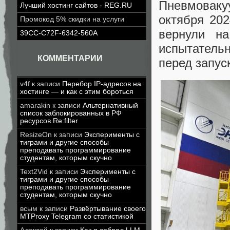
Пневмоваку
Лучший хостинг сайтов - REG.RU
октября 202
Промокод 5% скидки на услуги
вернули н
39CC-C72F-6342-560A
испытатель
КОММЕНТАРИИ
перед запус
v4f
к записи
Перебор IP-адресов на
хостинге — и как с этим бороться
amarakin
к записи
Альтернативный
список заблокированных в РФ
ресурсов Re:filter
ResizeOn
к записи
Эксперименты с
тиграми и другие способы
преподавать программирование
студентам, которым скучно
Text2Vid
к записи
Эксперименты с
тиграми и другие способы
преподавать программирование
студентам, которым скучно
всым
к записи
Развёртывание своего
MTProxy Telegram со статистикой