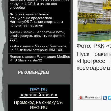
Алексей
к записи
Как я собрал LLM-
печку на 4 GPU, и на что она
способна
Любовь
к записи
Huawei
официально представила
HarmonyOS 7: какие смартфоны
получат её первыми
Артем
к записи
Бесплатные боты,
чтобы раздеть девушку по фото в
2024
Фото: РКК «
sasha
к записи
Майнинг биткоинов
на 55-летнем ветеране IBM 1401
Пуск ракет
Roman
к записи
Реализация ModBus
«Прогресс
RTU Slave на stm32
космодрома 
РЕКОМЕНДУЕМ
REG.RU
надежный хостинг
Поделиться…
Промокод на скидку 5%
REG.RU