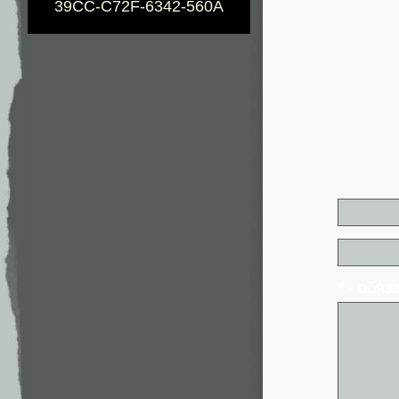
39CC-C72F-6342-560A
* - обя