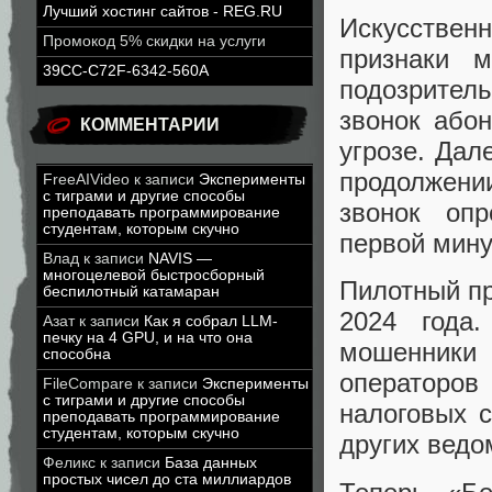
Лучший хостинг сайтов - REG.RU
Искусствен
Промокод 5% скидки на услуги
признаки 
39CC-C72F-6342-560A
подозрител
звонок або
КОММЕНТАРИИ
угрозе. Дал
продолжени
FreeAIVideo
к записи
Эксперименты
с тиграми и другие способы
звонок оп
преподавать программирование
студентам, которым скучно
первой мину
Влад
к записи
NAVIS —
многоцелевой быстросборный
Пилотный пр
беспилотный катамаран
2024 года
Азат
к записи
Как я собрал LLM-
печку на 4 GPU, и на что она
мошенник
способна
операторов
FileCompare
к записи
Эксперименты
с тиграми и другие способы
налоговых с
преподавать программирование
студентам, которым скучно
других ведо
Феликс
к записи
База данных
простых чисел до ста миллиардов