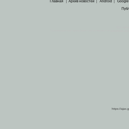
Главная
|
Архив новостей
|
Android
|
Google
Пуб
Все пра
Основными материалами сайта являются
архивные ко
https://ajax.