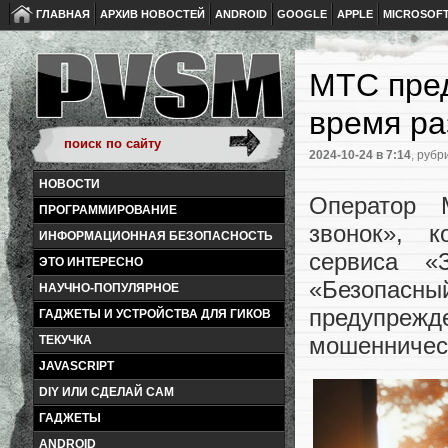
ГЛАВНАЯ
АРХИВ НОВОСТЕЙ
ANDROID
GOOGLE
APPLE
MICROSOF
МТС пред
время ра
2024-10-24
в 7:14
, рубр
НОВОСТИ
Оператор 
ПРОГРАММИРОВАНИЕ
звонок», к
ИНФОРМАЦИОННАЯ БЕЗОПАСНОСТЬ
сервиса «
ЭТО ИНТЕРЕСНО
«Безопасн
НАУЧНО-ПОПУЛЯРНОЕ
предупрежд
ГАДЖЕТЫ И УСТРОЙСТВА ДЛЯ ГИКОВ
мошенничест
ТЕКУЧКА
JAVASCRIPT
DIY ИЛИ СДЕЛАЙ САМ
ГАДЖЕТЫ
ANDROID