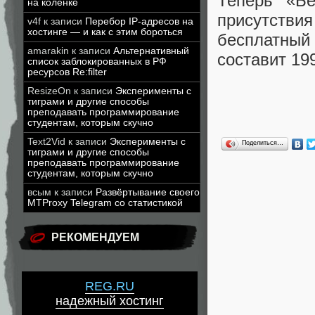
Теперь «Бе
на коленке
присутств
v4f
к записи
Перебор IP-адресов на
хостинге — и как с этим бороться
бесплатный
amarakin
к записи
Альтернативный
составит 19
список заблокированных в РФ
ресурсов Re:filter
ResizeOn
к записи
Эксперименты с
тиграми и другие способы
преподавать программирование
студентам, которым скучно
Text2Vid
к записи
Эксперименты с
Поделиться…
тиграми и другие способы
преподавать программирование
студентам, которым скучно
всым
к записи
Развёртывание своего
MTProxy Telegram со статистикой
РЕКОМЕНДУЕМ
REG.RU
надежный хостинг