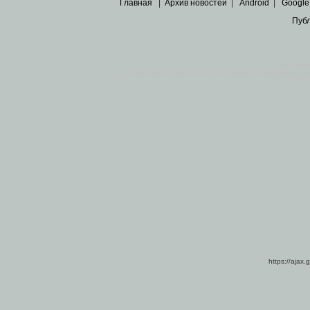
Главная
|
Архив новостей
|
Android
|
Google
Пуб
Все пра
Основными материалами сайта являются
архивные ко
https://ajax.