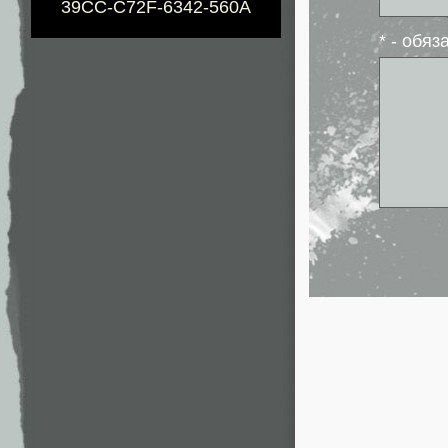
39CC-C72F-6342-560A
* - обя