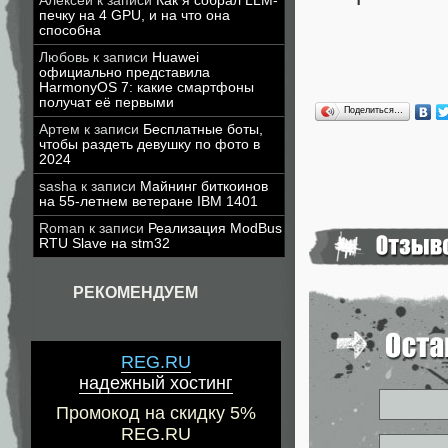
Алексей
к записи
Как я собрал LLM-
печку на 4 GPU, и на что она
способна
Любовь
к записи
Huawei
официально представила
HarmonyOS 7: какие смартфоны
получат её первыми
Поделиться…
Артем
к записи
Бесплатные боты,
чтобы раздеть девушку по фото в
2024
sasha
к записи
Майнинг биткоинов
на 55-летнем ветеране IBM 1401
Roman
к записи
Реализация ModBus
RTU Slave на stm32
РЕКОМЕНДУЕМ
REG.RU
надежный хостинг
Промокод на скидку 5%
REG.RU