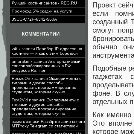
Лучший хостинг сайтов - REG.RU
Проект сейча
Промокод 5% скидки на услуги
если помни
39CC-C72F-6342-560A
созданный Т
смогут поп
КОММЕНТАРИИ
бронироват
обычно он
v4f
к записи
Перебор IP-адресов на
хостинге — и как с этим бороться
инструмента
amarakin
к записи
Альтернативный
список заблокированных в РФ
Подобные р
ресурсов Re:filter
гаджетах 
ResizeOn
к записи
Эксперименты с
тиграми и другие способы
проделыват
преподавать программирование
фоне. В сл
студентам, которым скучно
отдельных п
Text2Vid
к записи
Эксперименты с
тиграми и другие способы
преподавать программирование
Как именно 
студентам, которым скучно
Это вполне
всым
к записи
Развёртывание своего
MTProxy Telegram со статистикой
которое мож