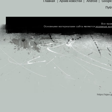
Главная
|
Архив новостей
|
Android
|
Google
Пуб
Все пра
Основными материалами сайта являются
архивные ко
https://ajax.