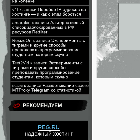
на коленке
v4f
к записи
Перебор IP-адресов на
хостинге — и как с этим бороться
amarakin
к записи
Альтернативный
список заблокированных в РФ
ресурсов Re:filter
ResizeOn
к записи
Эксперименты с
тиграми и другие способы
преподавать программирование
студентам, которым скучно
Text2Vid
к записи
Эксперименты с
тиграми и другие способы
преподавать программирование
студентам, которым скучно
всым
к записи
Развёртывание своего
MTProxy Telegram со статистикой
РЕКОМЕНДУЕМ
REG.RU
надежный хостинг