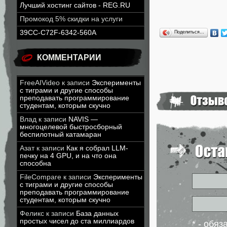
Лучший хостинг сайтов - REG.RU
Промокод 5% скидки на услуги
39CC-C72F-6342-560A
Поделиться…
КОММЕНТАРИИ
FreeAIVideo
к записи
Эксперименты
с тиграми и другие способы
преподавать программирование
студентам, которым скучно
Влад
к записи
NAVIS —
многоцелевой быстросборный
беспилотный катамаран
Азат
к записи
Как я собрал LLM-
печку на 4 GPU, и на что она
способна
FileCompare
к записи
Эксперименты
с тиграми и другие способы
преподавать программирование
студентам, которым скучно
Феликс
к записи
База данных
простых чисел до ста миллиардов
* - обя