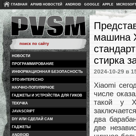
ГЛАВНАЯ
АРХИВ НОВОСТЕЙ
ANDROID
GOOGLE
APPLE
MICROSOF
Предста
машина X
стандарт
НОВОСТИ
стирка з
ПРОГРАММИРОВАНИЕ
2024-10-29
в 1
ИНФОРМАЦИОННАЯ БЕЗОПАСНОСТЬ
ЭТО ИНТЕРЕСНО
Xiaomi сего
НАУЧНО-ПОПУЛЯРНОЕ
числе оказ
ГАДЖЕТЫ И УСТРОЙСТВА ДЛЯ ГИКОВ
такой у X
ТЕКУЧКА
заключается
JAVASCRIPT
два барабан
DIY ИЛИ СДЕЛАЙ САМ
две незави
ГАДЖЕТЫ
ANDROID