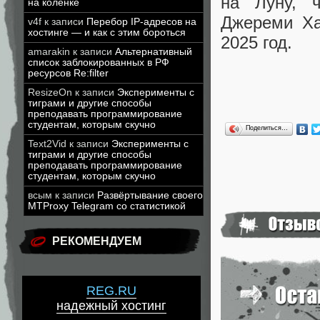
на Луну, ч
на коленке
Джереми Ха
v4f
к записи
Перебор IP-адресов на
хостинге — и как с этим бороться
2025 год.
amarakin
к записи
Альтернативный
список заблокированных в РФ
ресурсов Re:filter
ResizeOn
к записи
Эксперименты с
тиграми и другие способы
преподавать программирование
студентам, которым скучно
Поделиться…
Text2Vid
к записи
Эксперименты с
тиграми и другие способы
преподавать программирование
студентам, которым скучно
всым
к записи
Развёртывание своего
MTProxy Telegram со статистикой
РЕКОМЕНДУЕМ
REG.RU
надежный хостинг