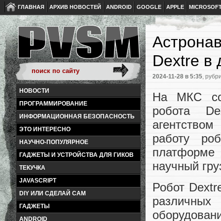
ГЛАВНАЯ
АРХИВ НОВОСТЕЙ
ANDROID
GOOGLE
APPLE
MICROSOF
Астронав
Dextre в
2024-11-28
в 5:35
, рубр
НОВОСТИ
На МКС со
ПРОГРАММИРОВАНИЕ
робота De
ИНФОРМАЦИОННАЯ БЕЗОПАСНОСТЬ
агентством
ЭТО ИНТЕРЕСНО
работу ро
НАУЧНО-ПОПУЛЯРНОЕ
платформе 
ГАДЖЕТЫ И УСТРОЙСТВА ДЛЯ ГИКОВ
научный гру
ТЕКУЧКА
JAVASCRIPT
Робот Dextr
DIY ИЛИ СДЕЛАЙ САМ
различных
ГАДЖЕТЫ
оборудован
ANDROID