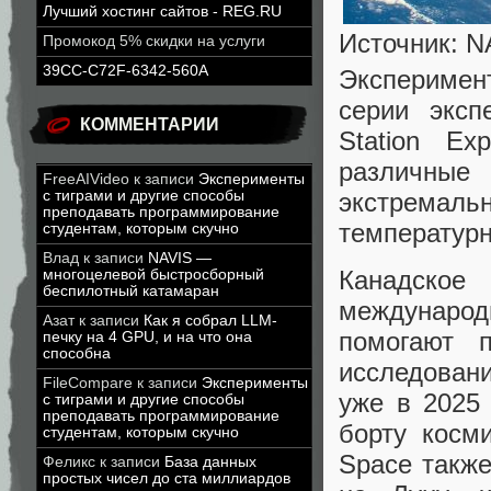
Лучший хостинг сайтов - REG.RU
Источник: 
Промокод 5% скидки на услуги
39CC-C72F-6342-560A
Эксперимент
серии экспе
КОММЕНТАРИИ
Station Ex
различные
FreeAIVideo
к записи
Эксперименты
экстрема
с тиграми и другие способы
преподавать программирование
температурн
студентам, которым скучно
Влад
к записи
NAVIS —
Канадское 
многоцелевой быстросборный
беспилотный катамаран
междунаро
Азат
к записи
Как я собрал LLM-
помогают 
печку на 4 GPU, и на что она
способна
исследован
FileCompare
к записи
Эксперименты
уже в 2025
с тиграми и другие способы
преподавать программирование
борту косми
студентам, которым скучно
Space такж
Феликс
к записи
База данных
простых чисел до ста миллиардов