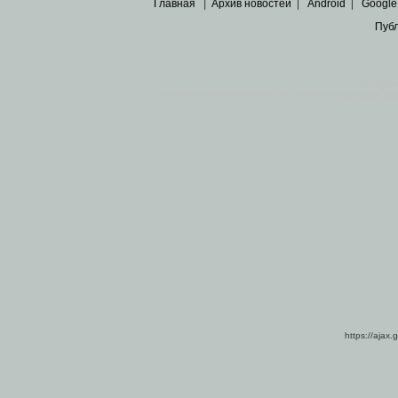
Главная
|
Архив новостей
|
Android
|
Google
Пуб
Все пра
Основными материалами сайта являются
архивные ко
https://ajax.