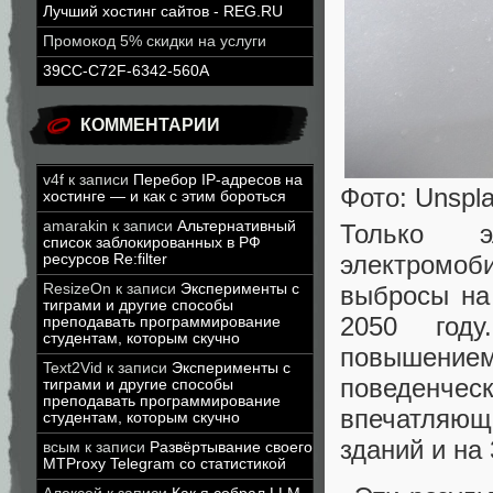
Лучший хостинг сайтов - REG.RU
Промокод 5% скидки на услуги
39CC-C72F-6342-560A
КОММЕНТАРИИ
v4f
к записи
Перебор IP-адресов на
Фото: Unspla
хостинге — и как с этим бороться
amarakin
к записи
Альтернативный
Только э
список заблокированных в РФ
электромоб
ресурсов Re:filter
выбросы на
ResizeOn
к записи
Эксперименты с
тиграми и другие способы
2050 году
преподавать программирование
студентам, которым скучно
повышени
Text2Vid
к записи
Эксперименты с
поведенче
тиграми и другие способы
преподавать программирование
впечатляю
студентам, которым скучно
зданий и на 
всым
к записи
Развёртывание своего
MTProxy Telegram со статистикой