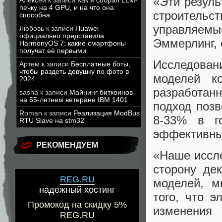
«Эти резуль
Алексей
к записи
Как я собрал LLM-
печку на 4 GPU, и на что она
строитель
способна
управляемы
Любовь
к записи
Huawei
официально представила
Эммерлинг,
HarmonyOS 7: какие смартфоны
получат её первыми
Исследован
Артем
к записи
Бесплатные боты,
чтобы раздеть девушку по фото в
моделей к
2024
разработан
sasha
к записи
Майнинг биткоинов
на 55-летнем ветеране IBM 1401
подход позв
Roman
к записи
Реализация ModBus
8-33% в г
RTU Slave на stm32
эффективным
РЕКОМЕНДУЕМ
«Наше иссле
сторону де
REG.RU
моделей, м
надежный хостинг
того, что 
Промокод на скидку 5%
изменени
REG.RU