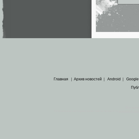
Главная
|
Архив новостей
|
Android
|
Google
Пуб
Все пра
Основными материалами сайта являются
архивные ко