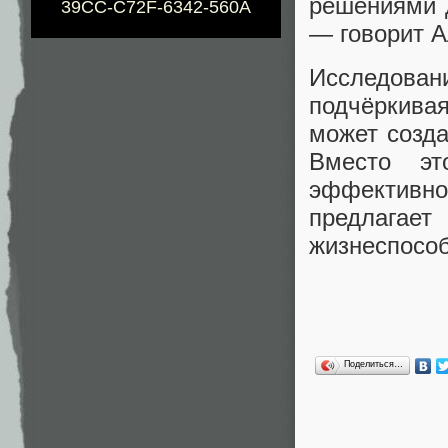
решениями 
39CC-C72F-6342-560A
— говорит А
Исследован
подчёркива
может созда
Вместо эт
эффективно
предлагае
жизнеспособ
Поделиться…