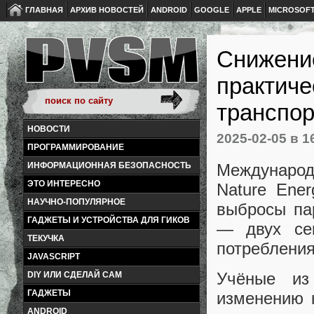
ГЛАВНАЯ
АРХИВ НОВОСТЕЙ
ANDROID
GOOGLE
APPLE
MICROSOF
Снижени
практиче
транспор
НОВОСТИ
2025-02-05
в 1
ПРОГРАММИРОВАНИЕ
Международ
ИНФОРМАЦИОННАЯ БЕЗОПАСНОСТЬ
ЭТО ИНТЕРЕСНО
Nature Ener
НАУЧНО-ПОПУЛЯРНОЕ
выбросы пар
ГАДЖЕТЫ И УСТРОЙСТВА ДЛЯ ГИКОВ
— двух сек
ТЕКУЧКА
потребления
JAVASCRIPT
Учёные из
DIY ИЛИ СДЕЛАЙ САМ
ГАДЖЕТЫ
изменению 
ANDROID