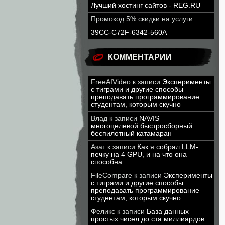
Лучший хостинг сайтов - REG.RU
Промокод 5% скидки на услуги
39CC-C72F-6342-560A
КОММЕНТАРИИ
FreeAIVideo
к записи
Эксперименты
с тиграми и другие способы
преподавать программирование
студентам, которым скучно
Влад
к записи
NAVIS —
многоцелевой быстросборный
беспилотный катамаран
Азат
к записи
Как я собрал LLM-
печку на 4 GPU, и на что она
способна
FileCompare
к записи
Эксперименты
с тиграми и другие способы
преподавать программирование
студентам, которым скучно
Феликс
к записи
База данных
простых чисел до ста миллиардов