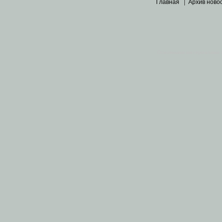
Главная
|
Архив ново
Основными материалами 