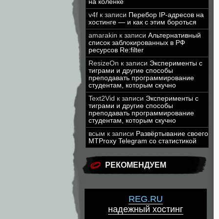
на коленке
v4f
к записи
Перебор IP-адресов на
хостинге — и как с этим бороться
amarakin
к записи
Альтернативный
список заблокированных в РФ
ресурсов Re:filter
ResizeOn
к записи
Эксперименты с
тиграми и другие способы
преподавать программирование
студентам, которым скучно
Text2Vid
к записи
Эксперименты с
тиграми и другие способы
преподавать программирование
студентам, которым скучно
всым
к записи
Развёртывание своего
MTProxy Telegram со статистикой
РЕКОМЕНДУЕМ
REG.RU
надежный хостинг