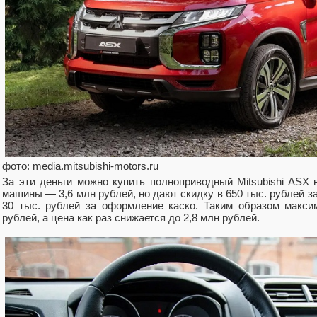
фото: media.mitsubishi-motors.ru
За эти деньги можно купить полноприводный Mitsubishi ASX 
машины — 3,6 млн рублей, но дают скидку в 650 тыс. рублей за к
30 тыс. рублей за оформление каско. Таким образом макси
рублей, а цена как раз снижается до 2,8 млн рублей.