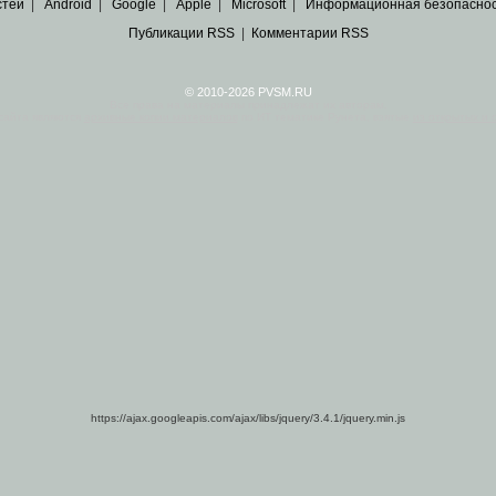
стей
|
Android
|
Google
|
Apple
|
Microsoft
|
Информационная безопасно
Публикации RSS
|
Комментарии RSS
© 2010-2026 PVSM.RU
Все права на материалы принадлежат их авторам.
сайта являются
архивные копии материалов
по ИТ тематике Рунета, взятые
из открытых и 
https://ajax.googleapis.com/ajax/libs/jquery/3.4.1/jquery.min.js