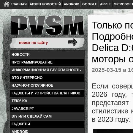
ГЛАВНАЯ
АРХИВ НОВОСТЕЙ
ANDROID
GOOGLE
APPLE
MICROSOF
Только п
Подробно
Delica D
НОВОСТИ
моторы о
ПРОГРАММИРОВАНИЕ
2025-03-15
в 1
ИНФОРМАЦИОННАЯ БЕЗОПАСНОСТЬ
ЭТО ИНТЕРЕСНО
Если соверш
НАУЧНО-ПОПУЛЯРНОЕ
2026 году,
ГАДЖЕТЫ И УСТРОЙСТВА ДЛЯ ГИКОВ
представят
ТЕКУЧКА
JAVASCRIPT
стилистике 
DIY ИЛИ СДЕЛАЙ САМ
в 2023 году.
ГАДЖЕТЫ
ANDROID