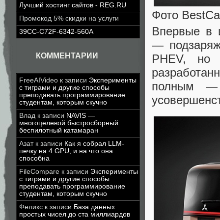
Лучший хостинг сайтов - REG.RU
Фото BestC
Промокод 5% скидки на услуги
Впервые в и
39CC-C72F-6342-560A
— подзаряж
КОММЕНТАРИИ
PHEV, но 
разработан
FreeAIVideo
к записи
Эксперименты
полным — 
с тиграми и другие способы
преподавать программирование
усовершенст
студентам, которым скучно
Влад
к записи
NAVIS —
многоцелевой быстросборный
беспилотный катамаран
Азат
к записи
Как я собрал LLM-
печку на 4 GPU, и на что она
способна
FileCompare
к записи
Эксперименты
с тиграми и другие способы
преподавать программирование
студентам, которым скучно
Феликс
к записи
База данных
простых чисел до ста миллиардов