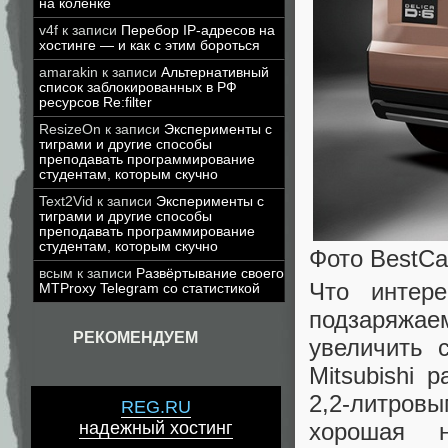
на коленке
v4f
к записи
Перебор IP-адресов на
хостинге — и как с этим бороться
amarakin
к записи
Альтернативный
список заблокированных в РФ
ресурсов Re:filter
ResizeOn
к записи
Эксперименты с
тиграми и другие способы
преподавать программирование
студентам, которым скучно
Text2Vid
к записи
Эксперименты с
тиграми и другие способы
преподавать программирование
студентам, которым скучно
Фото BestC
всым
к записи
Развёртывание своего
Что интер
MTProxy Telegram со статистикой
подзаряжа
РЕКОМЕНДУЕМ
увеличить 
Mitsubishi 
2,2-литровы
REG.RU
хорошая 
надежный хостинг