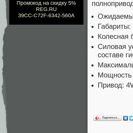
полноприво
Промокод на скидку 5%
REG.RU
Ожидаемые 
39CC-C72F-6342-560A
Габариты: 
Колесная 
Силовая у
составе г
Максималь
Мощность м
Привод: 4
Поделиться…