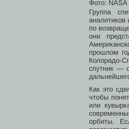
Фото: NASA
Группа спе
аналитиков 
по возвраще
они предс
Американск
прошлом го
Колорадо-С
спутник — с
дальнейшего
Как это сде
чтобы понят
или кувырк
современны
орбиты. Ес