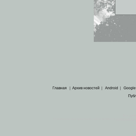
Главная
|
Архив новостей
|
Android
|
Google
Пуб
Все пра
Основными материалами сайта являются
архивные ко