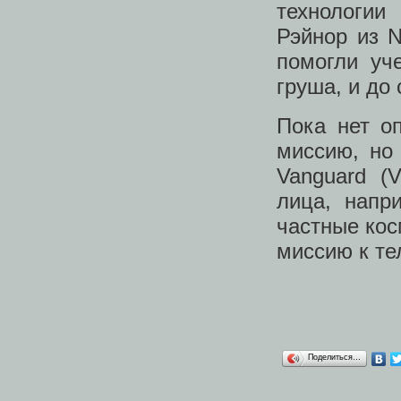
технологии
Рэйнор из N
помогли уч
груша, и до
Пока нет оп
миссию, но
Vanguard (
лица, напр
частные кос
миссию к те
Поделиться…