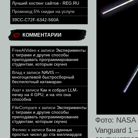
Лучший хостинг сайтов - REG.RU
Промокод 5% скидки на услуги
39CC-C72F-6342-560A
КОММЕНТАРИИ
FreeAIVideo
к записи
Эксперименты
с тиграми и другие способы
преподавать программирование
студентам, которым скучно
Влад
к записи
NAVIS —
многоцелевой быстросборный
беспилотный катамаран
Азат
к записи
Как я собрал LLM-
печку на 4 GPU, и на что она
способна
FileCompare
к записи
Эксперименты
с тиграми и другие способы
преподавать программирование
Фото: NASA
студентам, которым скучно
Vanguard 1
Феликс
к записи
База данных
простых чисел до ста миллиардов