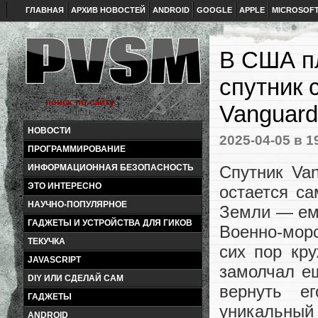
ГЛАВНАЯ
АРХИВ НОВОСТЕЙ
ANDROID
GOOGLE
APPLE
MICROSOF
В США п
спутник 
Vanguard
НОВОСТИ
2025-04-05
в 1
ПРОГРАММИРОВАНИЕ
Спутник Va
ИНФОРМАЦИОННАЯ БЕЗОПАСНОСТЬ
ЭТО ИНТЕРЕСНО
остается с
НАУЧНО-ПОПУЛЯРНОЕ
Земли — ему
ГАДЖЕТЫ И УСТРОЙСТВА ДЛЯ ГИКОВ
Военно-мор
ТЕКУЧКА
сих пор кру
JAVASCRIPT
замолчал ещ
DIY ИЛИ СДЕЛАЙ САМ
вернуть е
ГАДЖЕТЫ
уникальный
ANDROID