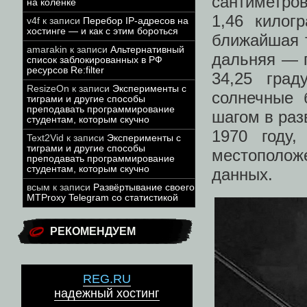
сантиметров
на коленке
1,46 килог
v4f
к записи
Перебор IP-адресов на
хостинге — и как с этим бороться
ближайшая 
amarakin
к записи
Альтернативный
дальняя — 
список заблокированных в РФ
ресурсов Re:filter
34,25 град
ResizeOn
к записи
Эксперименты с
солнечные 
тиграми и другие способы
преподавать программирование
шагом в раз
студентам, которым скучно
1970 году,
Text2Vid
к записи
Эксперименты с
тиграми и другие способы
местополож
преподавать программирование
студентам, которым скучно
данных.
всым
к записи
Развёртывание своего
MTProxy Telegram со статистикой
РЕКОМЕНДУЕМ
REG.RU
надежный хостинг