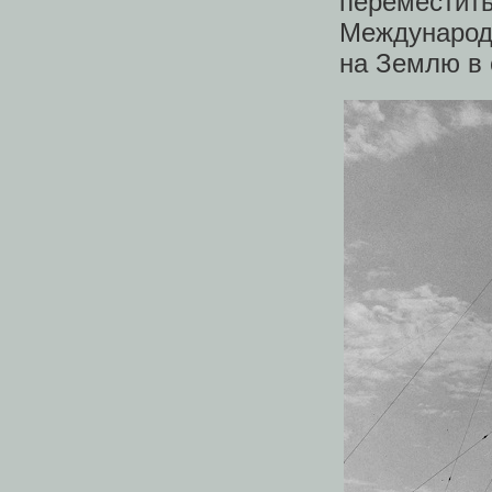
перемести
Международ
на Землю в 