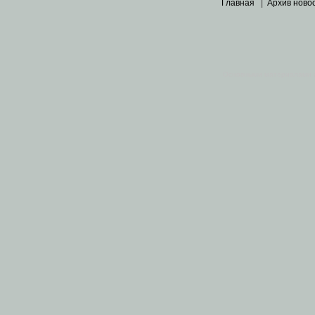
Главная
|
Архив ново
Основными материалами 