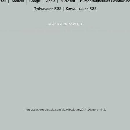
стей
|
Android
|
Google
|
Apple
|
Microsoft
|
Информационная безопасно
Публикации RSS
|
Комментарии RSS
© 2010-2026 PVSM.RU
Все права на материалы принадлежат их авторам.
сайта являются
архивные копии материалов
по ИТ тематике Рунета, взятые
из открытых и 
https://ajax.googleapis.com/ajax/libs/jquery/3.4.1/jquery.min.js