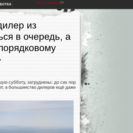
Select Language
▼
АБОТКА
дилер из
ся в очередь, а
порядковому
»
ую субботу, затруднены: до сих пор
ет, а большинство дилеров ещё даже