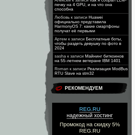
Алексей
к записи
Как я собрал LLM-
печку на 4 GPU, и на что она
способна
Любовь
к записи
Huawei
официально представила
HarmonyOS 7: какие смартфоны
получат её первыми
Артем
к записи
Бесплатные боты,
чтобы раздеть девушку по фото в
2024
sasha
к записи
Майнинг биткоинов
на 55-летнем ветеране IBM 1401
Roman
к записи
Реализация ModBus
RTU Slave на stm32
РЕКОМЕНДУЕМ
REG.RU
надежный хостинг
Промокод на скидку 5%
REG.RU