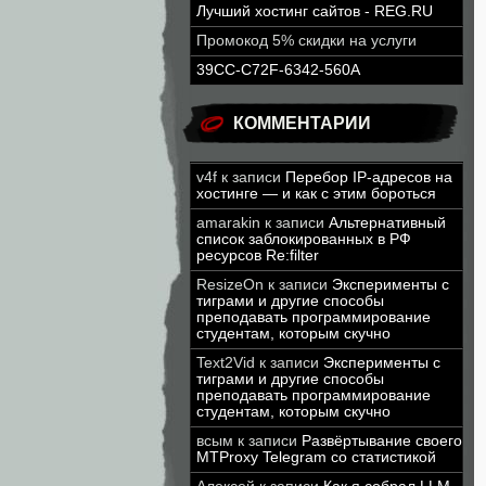
Лучший хостинг сайтов - REG.RU
Промокод 5% скидки на услуги
39CC-C72F-6342-560A
КОММЕНТАРИИ
v4f
к записи
Перебор IP-адресов на
хостинге — и как с этим бороться
amarakin
к записи
Альтернативный
список заблокированных в РФ
ресурсов Re:filter
ResizeOn
к записи
Эксперименты с
тиграми и другие способы
преподавать программирование
студентам, которым скучно
Text2Vid
к записи
Эксперименты с
тиграми и другие способы
преподавать программирование
студентам, которым скучно
всым
к записи
Развёртывание своего
MTProxy Telegram со статистикой