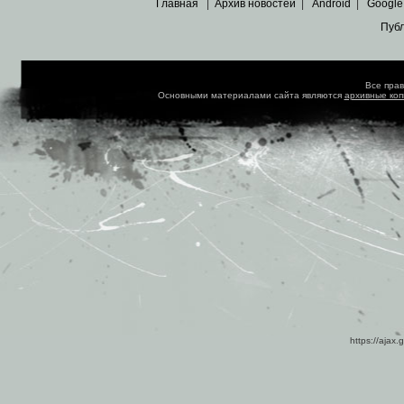
Главная
|
Архив новостей
|
Android
|
Google
Пуб
Все пра
Основными материалами сайта являются
архивные ко
https://ajax.