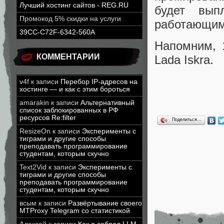
Лучший хостинг сайтов - REG.RU
будет вып
Промокод 5% скидки на услуги
работающим 
39CC-C72F-6342-560A
Напомним, 
КОММЕНТАРИИ
Lada Iskra.
v4f
к записи
Перебор IP-адресов на
хостинге — и как с этим бороться
amarakin
к записи
Альтернативный
список заблокированных в РФ
ресурсов Re:filter
Поделиться…
ResizeOn
к записи
Эксперименты с
тиграми и другие способы
преподавать программирование
студентам, которым скучно
Text2Vid
к записи
Эксперименты с
тиграми и другие способы
преподавать программирование
студентам, которым скучно
всым
к записи
Развёртывание своего
MTProxy Telegram со статистикой