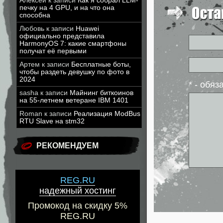
Алексей
к записи
Как я собрал LLM-
печку на 4 GPU, и на что она
способна
Любовь
к записи
Huawei
официально представила
HarmonyOS 7: какие смартфоны
получат её первыми
Артем
к записи
Бесплатные боты,
чтобы раздеть девушку по фото в
2024
* - обя
sasha
к записи
Майнинг биткоинов
на 55-летнем ветеране IBM 1401
Roman
к записи
Реализация ModBus
RTU Slave на stm32
РЕКОМЕНДУЕМ
REG.RU
надежный хостинг
Промокод на скидку 5%
REG.RU