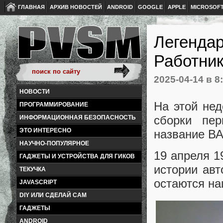
ГЛАВНАЯ
АРХИВ НОВОСТЕЙ
ANDROID
GOOGLE
APPLE
MICROSOF
Легендар
Работни
2025-04-14
в 8
НОВОСТИ
На этой нед
ПРОГРАММИРОВАНИЕ
сборки пер
ИНФОРМАЦИОННАЯ БЕЗОПАСНОСТЬ
ЭТО ИНТЕРЕСНО
название ВА
НАУЧНО-ПОПУЛЯРНОЕ
19 апреля 1
ГАДЖЕТЫ И УСТРОЙСТВА ДЛЯ ГИКОВ
истории авт
ТЕКУЧКА
остаются н
JAVASCRIPT
DIY ИЛИ СДЕЛАЙ САМ
ГАДЖЕТЫ
ANDROID