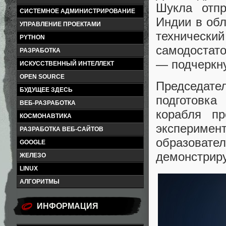
Шукла отп
СИСТЕМНОЕ АДМИНИСТРИРОВАНИЕ
Индии в обл
УПРАВЛЕНИЕ ПРОЕКТАМИ
технический
PYTHON
самодостато
РАЗРАБОТКА
— подчеркну
ИСКУССТВЕННЫЙ ИНТЕЛЛЕКТ
OPEN SOURCE
Председат
БУДУЩЕЕ ЗДЕСЬ
подготовк
ВЕБ-РАЗРАБОТКА
корабля п
КОСМОНАВТИКА
экспериме
РАЗРАБОТКА ВЕБ-САЙТОВ
образоват
GOOGLE
демонстриру
ЖЕЛЕЗО
LINUX
АЛГОРИТМЫ
ИНФОРМАЦИЯ