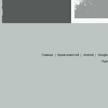
Главная
|
Архив новостей
|
Android
|
Google
Пуб
Все пра
Основными материалами сайта являются
архивные ко