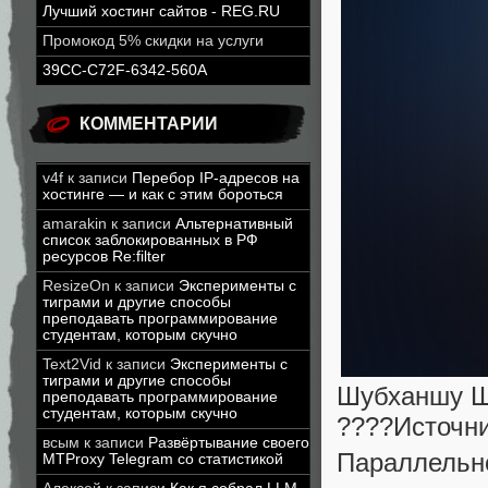
Лучший хостинг сайтов - REG.RU
Промокод 5% скидки на услуги
39CC-C72F-6342-560A
КОММЕНТАРИИ
v4f
к записи
Перебор IP-адресов на
хостинге — и как с этим бороться
amarakin
к записи
Альтернативный
список заблокированных в РФ
ресурсов Re:filter
ResizeOn
к записи
Эксперименты с
тиграми и другие способы
преподавать программирование
студентам, которым скучно
Text2Vid
к записи
Эксперименты с
тиграми и другие способы
Шубханшу Ш
преподавать программирование
студентам, которым скучно
????Источни
всым
к записи
Развёртывание своего
Параллель
MTProxy Telegram со статистикой