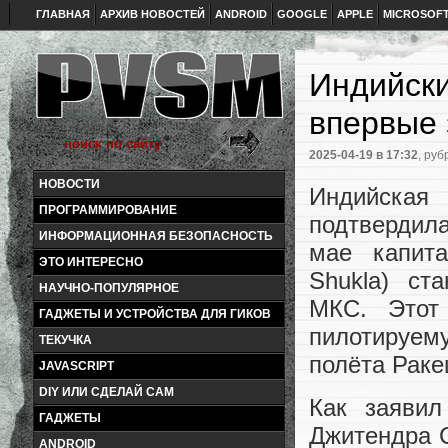
ГЛАВНАЯ
АРХИВ НОВОСТЕЙ
ANDROID
GOOGLE
APPLE
MICROSOF
Индийски
впервые 
2025-04-19
в 17:32
, руб
НОВОСТИ
Индийская 
ПРОГРАММИРОВАНИЕ
подтвердила
ИНФОРМАЦИОННАЯ БЕЗОПАСНОСТЬ
мае капит
ЭТО ИНТЕРЕСНО
Shukla) ст
НАУЧНО-ПОПУЛЯРНОЕ
МКС. Этот
ГАДЖЕТЫ И УСТРОЙСТВА ДЛЯ ГИКОВ
пилотируему
ТЕКУЧКА
полёта Раке
JAVASCRIPT
DIY ИЛИ СДЕЛАЙ САМ
Как заявил
ГАДЖЕТЫ
Джитендра С
ANDROID