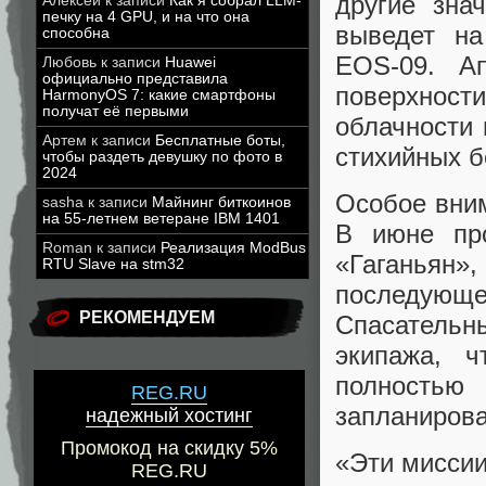
другие зна
Алексей
к записи
Как я собрал LLM-
печку на 4 GPU, и на что она
выведет на
способна
EOS-09. А
Любовь
к записи
Huawei
официально представила
поверхнос
HarmonyOS 7: какие смартфоны
получат её первыми
облачности 
Артем
к записи
Бесплатные боты,
стихийных б
чтобы раздеть девушку по фото в
2024
Особое вним
sasha
к записи
Майнинг биткоинов
на 55-летнем ветеране IBM 1401
В июне пр
Roman
к записи
Реализация ModBus
«Гаганьян»
RTU Slave на stm32
последующ
РЕКОМЕНДУЕМ
Спасатель
экипажа, 
полность
REG.RU
запланирова
надежный хостинг
Промокод на скидку 5%
«Эти миссии
REG.RU