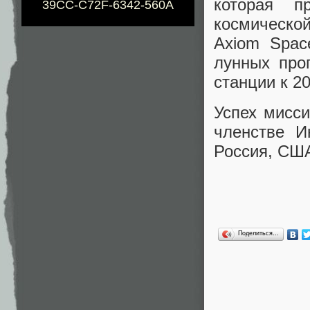
которая п
39CC-C72F-6342-560A
космической
Axiom Spac
лунных про
станции к 20
Успех мисси
членстве И
Россия, США
Поделиться…