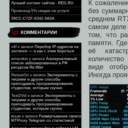
К сожалени
Лучший хостинг сайтов - REG.RU
без суммар
Промокод 5% скидки на услуги
среднем RTX
39CC-C72F-6342-560A
самом деле 
КОММЕНТАРИИ
том, что р
памяти. Где
v4f
к записи
Перебор IP-адресов на
её катаст
хостинге — и как с этим бороться
количество
amarakin
к записи
Альтернативный
список заблокированных в РФ
виде отобр
ресурсов Re:filter
Иногда проя
ResizeOn
к записи
Эксперименты с
тиграми и другие способы
преподавать программирование
студентам, которым скучно
Text2Vid
к записи
Эксперименты с
тиграми и другие способы
преподавать программирование
студентам, которым скучно
всым
к записи
Развёртывание своего
MTProxy Telegram со статистикой