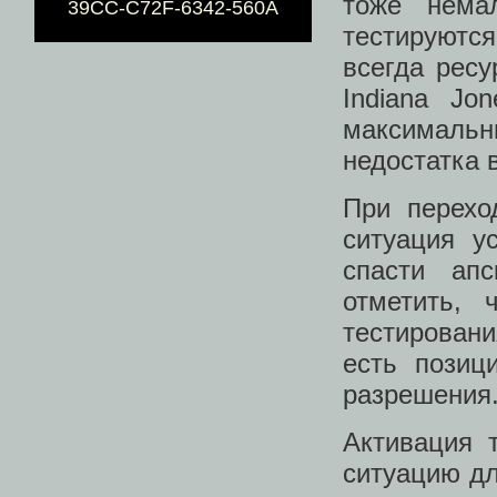
тоже нема
39CC-C72F-6342-560A
тестируютс
всегда ресу
Indiana Jo
максимальны
недостатка
При перехо
ситуация ус
спасти ап
отметить, 
тестирован
есть позиц
разрешения
Активация 
ситуацию дл