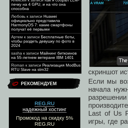
Алексей
к записи
Как я собрал LLM-
печку на 4 GPU, и на что она
способна
Любовь
к записи
Huawei
официально представила
HarmonyOS 7: какие смартфоны
получат её первыми
Артем
к записи
Бесплатные боты,
чтобы раздеть девушку по фото в
2024
sasha
к записи
Майнинг биткоинов
на 55-летнем ветеране IBM 1401
Roman
к записи
Реализация ModBus
RTU Slave на stm32
скриншот ис
Если мы во
РЕКОМЕНДУЕМ
начала нужн
разрешен
REG.RU
производите
надежный хостинг
Last of Us 
Промокод на скидку 5%
игры, где р
REG.RU