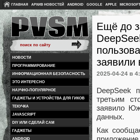
ГЛАВНАЯ
АРХИВ НОВОСТЕЙ
ANDROID
GOOGLE
APPLE
MICROSOF
Ещё до з
DeepSee
пользова
НОВОСТИ
заявили
ПРОГРАММИРОВАНИЕ
2025-04-24
в 4
ИНФОРМАЦИОННАЯ БЕЗОПАСНОСТЬ
ЭТО ИНТЕРЕСНО
DeepSeek п
НАУЧНО-ПОПУЛЯРНОЕ
третьим ст
ГАДЖЕТЫ И УСТРОЙСТВА ДЛЯ ГИКОВ
заявило Юж
ТЕКУЧКА
JAVASCRIPT
данных.
DIY ИЛИ СДЕЛАЙ САМ
Как сообщае
ГАДЖЕТЫ
приложение
ANDROID