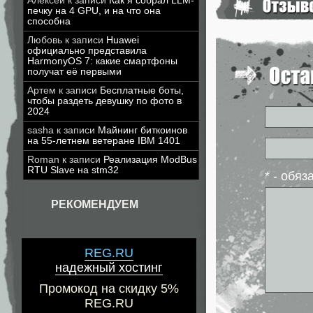
Алексей
к записи
Как я собрал LLM-
печку на 4 GPU, и на что она
способна
Любовь
к записи
Huawei
официально представила
HarmonyOS 7: какие смартфоны
получат её первыми
Артем
к записи
Бесплатные боты,
чтобы раздеть девушку по фото в
2024
sasha
к записи
Майнинг биткоинов
на 55-летнем ветеране IBM 1401
Roman
к записи
Реализация ModBus
RTU Slave на stm32
* - обя
РЕКОМЕНДУЕМ
REG.RU
надежный хостинг
Промокод на скидку 5%
REG.RU