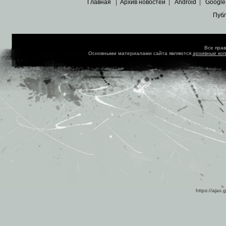
Главная
|
Архив новостей
|
Android
|
Google
Пуб
Все пра
Основными материалами сайта являются
архивные ко
https://ajax.