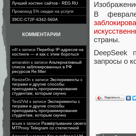
Изображение
Лучший хостинг сайтов - REG.RU
Промокод 5% скидки на услуги
В феврал
39CC-C72F-6342-560A
заблокиро
искусствен
КОММЕНТАРИИ
страны.
v4f
к записи
Перебор IP-адресов на
DeepSeek п
хостинге — и как с этим бороться
запросы о к
amarakin
к записи
Альтернативный
список заблокированных в РФ
ресурсов Re:filter
ResizeOn
к записи
Эксперименты с
тиграми и другие способы
преподавать программирование
студентам, которым скучно
Поделиться…
Text2Vid
к записи
Эксперименты с
тиграми и другие способы
преподавать программирование
студентам, которым скучно
всым
к записи
Развёртывание своего
MTProxy Telegram со статистикой