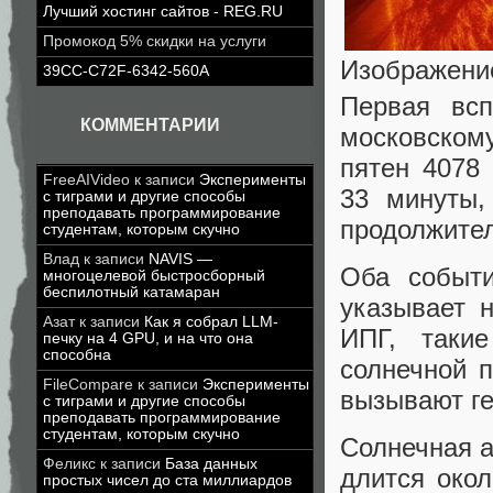
Лучший хостинг сайтов - REG.RU
Промокод 5% скидки на услуги
Изображение
39CC-C72F-6342-560A
Первая всп
КОММЕНТАРИИ
московском
пятен 4078
FreeAIVideo
к записи
Эксперименты
33 минуты,
с тиграми и другие способы
преподавать программирование
продолжител
студентам, которым скучно
Влад
к записи
NAVIS —
Оба событи
многоцелевой быстросборный
беспилотный катамаран
указывает 
Азат
к записи
Как я собрал LLM-
ИПГ, таки
печку на 4 GPU, и на что она
способна
солнечной п
FileCompare
к записи
Эксперименты
вызывают г
с тиграми и другие способы
преподавать программирование
студентам, которым скучно
Солнечная а
Феликс
к записи
База данных
длится окол
простых чисел до ста миллиардов