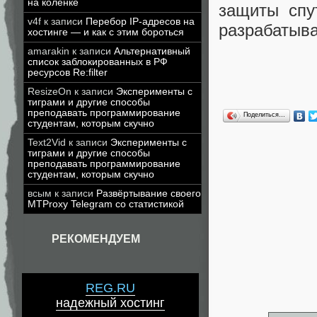
на коленке
защиты спу
v4f
к записи
Перебор IP-адресов на
разрабатыва
хостинге — и как с этим бороться
amarakin
к записи
Альтернативный
список заблокированных в РФ
ресурсов Re:filter
ResizeOn
к записи
Эксперименты с
тиграми и другие способы
преподавать программирование
Поделиться…
студентам, которым скучно
Text2Vid
к записи
Эксперименты с
тиграми и другие способы
преподавать программирование
студентам, которым скучно
всым
к записи
Развёртывание своего
MTProxy Telegram со статистикой
РЕКОМЕНДУЕМ
REG.RU
надежный хостинг