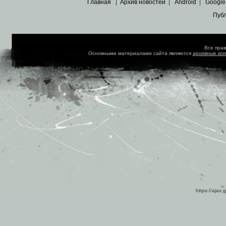
Главная
|
Архив новостей
|
Android
|
Google
Пуб
Все пра
Основными материалами сайта являются
архивные ко
https://ajax.