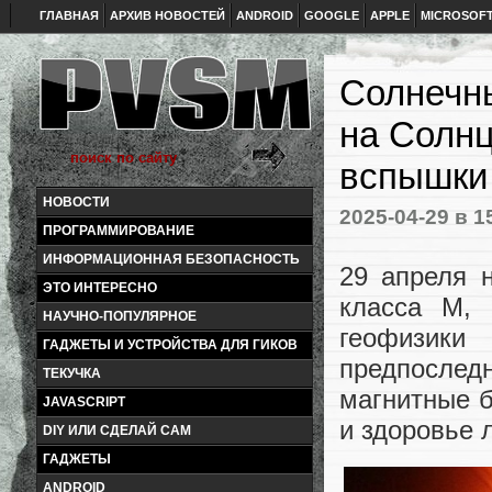
ГЛАВНАЯ
АРХИВ НОВОСТЕЙ
ANDROID
GOOGLE
APPLE
MICROSOF
Солнечн
на Солн
вспышки
НОВОСТИ
2025-04-29
в 1
ПРОГРАММИРОВАНИЕ
ИНФОРМАЦИОННАЯ БЕЗОПАСНОСТЬ
29 апреля 
ЭТО ИНТЕРЕСНО
класса М, 
НАУЧНО-ПОПУЛЯРНОЕ
геофизики
ГАДЖЕТЫ И УСТРОЙСТВА ДЛЯ ГИКОВ
предпослед
ТЕКУЧКА
магнитные б
JAVASCRIPT
и здоровье 
DIY ИЛИ СДЕЛАЙ САМ
ГАДЖЕТЫ
ANDROID