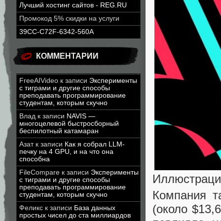
Лучший хостинг сайтов - REG.RU
Промокод 5% скидки на услуги
39CC-C72F-6342-560A
КОММЕНТАРИИ
FreeAIVideo
к записи
Эксперименты
с тиграми и другие способы
преподавать программирование
студентам, которым скучно
Влад
к записи
NAVIS —
многоцелевой быстросборный
беспилотный катамаран
Азат
к записи
Как я собрал LLM-
печку на 4 GPU, и на что она
способна
FileCompare
к записи
Эксперименты
Иллюстрация
с тиграми и другие способы
преподавать программирование
Компания т
студентам, которым скучно
(около $13,
Феликс
к записи
База данных
простых чисел до ста миллиардов