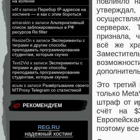
повлияло н
на коленке
утверждал,
v4f
к записи
Перебор IP-адресов на
хостинге — и как с этим бороться
осуществлял
amarakin
к записи
Альтернативный
серверах.
список заблокированных в РФ
ресурсов Re:filter
признала, 
ResizeOn
к записи
Эксперименты с
всё же хр
тиграми и другие способы
преподавать программирование
Заместите
студентам, которым скучно
возможности
Text2Vid
к записи
Эксперименты с
тиграми и другие способы
дополнител
преподавать программирование
студентам, которым скучно
Это третий
всым
к записи
Развёртывание своего
MTProxy Telegram со статистикой
только Meta
штраф от ир
РЕКОМЕНДУЕМ
счёт на $
Европейска
REG.RU
поэтому все
надежный хостинг