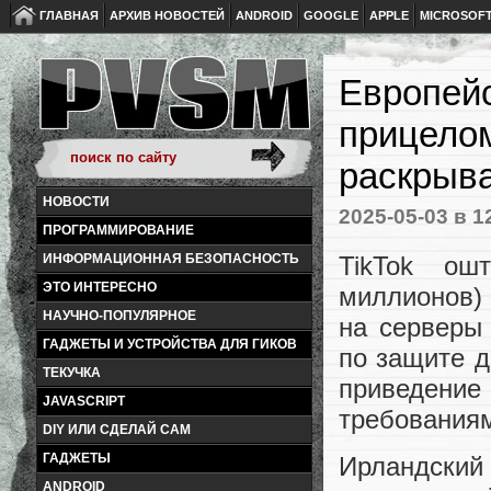
ГЛАВНАЯ
АРХИВ НОВОСТЕЙ
ANDROID
GOOGLE
APPLE
MICROSOF
Европейс
прицело
раскрыва
НОВОСТИ
2025-05-03
в 1
ПРОГРАММИРОВАНИЕ
TikTok ош
ИНФОРМАЦИОННАЯ БЕЗОПАСНОСТЬ
ЭТО ИНТЕРЕСНО
миллионов)
НАУЧНО-ПОПУЛЯРНОЕ
на серверы
ГАДЖЕТЫ И УСТРОЙСТВА ДЛЯ ГИКОВ
по защите 
ТЕКУЧКА
приведен
JAVASCRIPT
требованиям
DIY ИЛИ СДЕЛАЙ САМ
ГАДЖЕТЫ
Ирландски
ANDROID