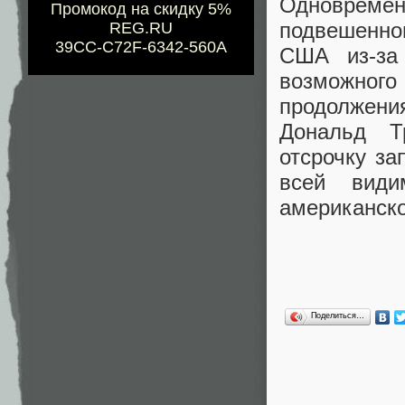
Одновремен
Промокод на скидку 5%
подвешенн
REG.RU
39CC-C72F-6342-560A
США из-за
возможного
продолжения
Дональд Т
отсрочку за
всей види
американско
Поделиться…