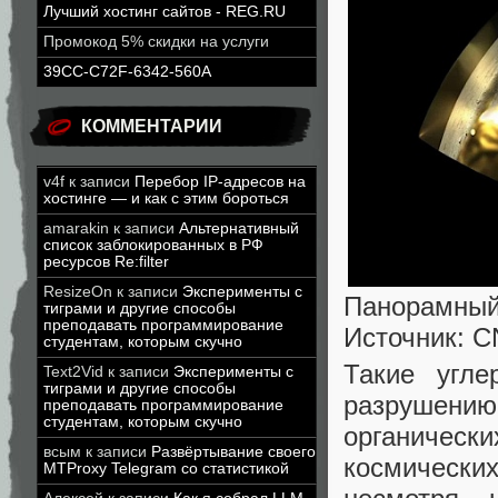
Лучший хостинг сайтов - REG.RU
Промокод 5% скидки на услуги
39CC-C72F-6342-560A
КОММЕНТАРИИ
v4f
к записи
Перебор IP-адресов на
хостинге — и как с этим бороться
amarakin
к записи
Альтернативный
список заблокированных в РФ
ресурсов Re:filter
ResizeOn
к записи
Эксперименты с
Панорамный 
тиграми и другие способы
преподавать программирование
Источник: C
студентам, которым скучно
Такие угле
Text2Vid
к записи
Эксперименты с
тиграми и другие способы
разрушению
преподавать программирование
студентам, которым скучно
органическ
всым
к записи
Развёртывание своего
космически
MTProxy Telegram со статистикой