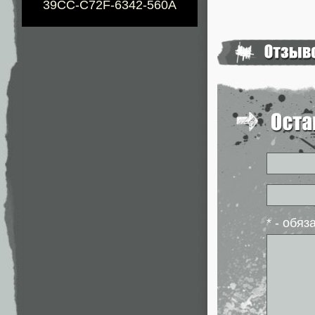
39CC-C72F-6342-560A
* - обя