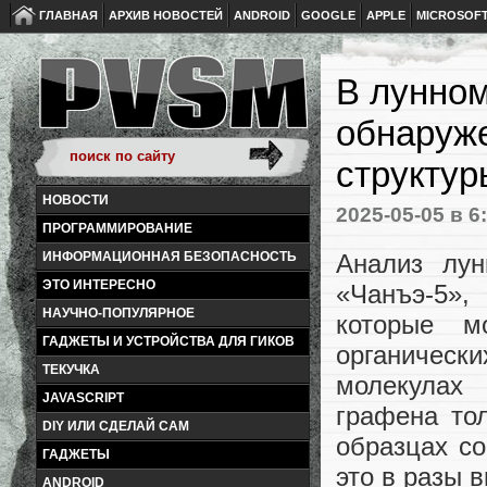
ГЛАВНАЯ
АРХИВ НОВОСТЕЙ
ANDROID
GOOGLE
APPLE
MICROSOF
В лунном
обнаруж
структур
НОВОСТИ
2025-05-05
в 6
ПРОГРАММИРОВАНИЕ
Анализ лун
ИНФОРМАЦИОННАЯ БЕЗОПАСНОСТЬ
ЭТО ИНТЕРЕСНО
«Чанъэ-5»
НАУЧНО-ПОПУЛЯРНОЕ
которые м
ГАДЖЕТЫ И УСТРОЙСТВА ДЛЯ ГИКОВ
органичес
ТЕКУЧКА
молекулах
JAVASCRIPT
графена то
DIY ИЛИ СДЕЛАЙ САМ
образцах со
ГАДЖЕТЫ
это в разы 
ANDROID