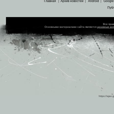
Главная
|
Архив новостей
|
Android
|
Google
Пуб
Все пра
Основными материалами сайта являются
архивные ко
https://ajax.