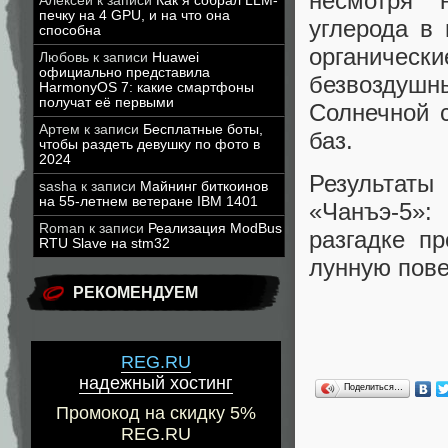
несмотря 
Алексей
к записи
Как я собрал LLM-
печку на 4 GPU, и на что она
углерода в 
способна
органиче
Любовь
к записи
Huawei
официально представила
безвоздуш
HarmonyOS 7: какие смартфоны
получат её первыми
Солнечной 
Артем
к записи
Бесплатные боты,
баз.
чтобы раздеть девушку по фото в
2024
Результаты
sasha
к записи
Майнинг биткоинов
на 55-летнем ветеране IBM 1401
«Чанъэ-5»
Roman
к записи
Реализация ModBus
разгадке п
RTU Slave на stm32
лунную пове
РЕКОМЕНДУЕМ
REG.RU
надежный хостинг
Поделиться…
Промокод на скидку 5%
REG.RU