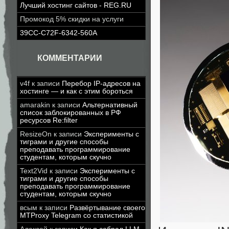
Лучший хостинг сайтов - REG.RU
Промокод 5% скидки на услуги
39CC-C72F-6342-560A
КОММЕНТАРИИ
v4f
к записи
Перебор IP-адресов на
хостинге — и как с этим бороться
amarakin
к записи
Альтернативный
список заблокированных в РФ
ресурсов Re:filter
ResizeOn
к записи
Эксперименты с
тиграми и другие способы
преподавать программирование
студентам, которым скучно
Text2Vid
к записи
Эксперименты с
тиграми и другие способы
преподавать программирование
студентам, которым скучно
всым
к записи
Развёртывание своего
MTProxy Telegram со статистикой