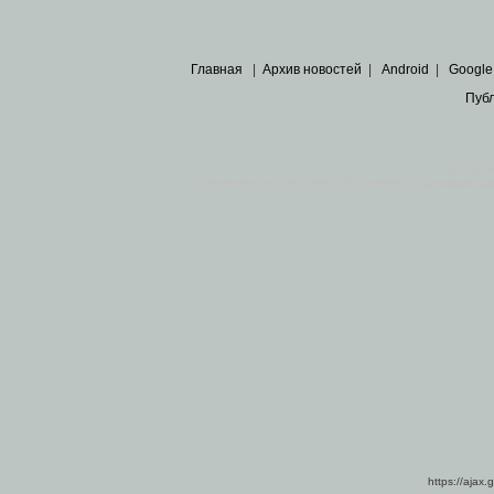
Главная
|
Архив новостей
|
Android
|
Google
Пуб
Все пра
Основными материалами сайта являются
архивные ко
https://ajax.