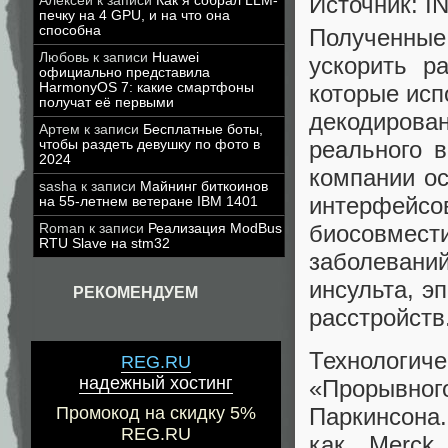
Источник: I
Алексей
к записи
Как я собрал LLM-
печку на 4 GPU, и на что она
способна
Полученные
Любовь
к записи
Huawei
ускорить р
официально представила
которые исп
HarmonyOS 7: какие смартфоны
получат её первыми
декодиров
Артем
к записи
Бесплатные боты,
реального 
чтобы раздеть девушку по фото в
2024
компании о
sasha
к записи
Майнинг биткоинов
интерфейсо
на 55-летнем ветеране IBM 1401
биосовмес
Roman
к записи
Реализация ModBus
RTU Slave на stm32
заболевани
инсульта, э
РЕКОМЕНДУЕМ
расстройств
Технологич
REG.RU
надежный хостинг
«Прорывно
Паркинсона
Промокод на скидку 5%
REG.RU
как Merck