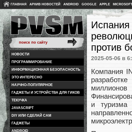
ГЛАВНАЯ
АРХИВ НОВОСТЕЙ
ANDROID
GOOGLE
APPLE
MICROSOF
Испания 
революц
против б
НОВОСТИ
2025-05-06
в 6
ПРОГРАММИРОВАНИЕ
Компания IN
ИНФОРМАЦИОННАЯ БЕЗОПАСНОСТЬ
ЭТО ИНТЕРЕСНО
разработке
НАУЧНО-ПОПУЛЯРНОЕ
миллионов
ГАДЖЕТЫ И УСТРОЙСТВА ДЛЯ ГИКОВ
Финансиров
ТЕКУЧКА
и туризма
JAVASCRIPT
направлен
DIY ИЛИ СДЕЛАЙ САМ
микроэлектр
ГАДЖЕТЫ
ANDROID