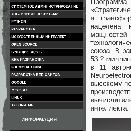
Программа
СИСТЕМНОЕ АДМИНИСТРИРОВАНИЕ
«Стратегиче
УПРАВЛЕНИЕ ПРОЕКТАМИ
и трансфор
PYTHON
нацелена 
РАЗРАБОТКА
мощностей 
ИСКУССТВЕННЫЙ ИНТЕЛЛЕКТ
технологич
OPEN SOURCE
союза. В р
БУДУЩЕЕ ЗДЕСЬ
53,2 миллио
ВЕБ-РАЗРАБОТКА
в 11 автон
КОСМОНАВТИКА
Neuroelectr
РАЗРАБОТКА ВЕБ-САЙТОВ
высокому по
GOOGLE
производс
ЖЕЛЕЗО
LINUX
вычислител
АЛГОРИТМЫ
интеллекта.
ИНФОРМАЦИЯ