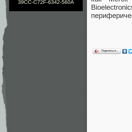
39CC-C72F-6342-560A
Bioelectr
периферичес
Поделиться…