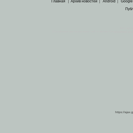
Главная
|
Архив новостей
|
Android
|
Google
Пуб
Все пра
Основными материалами сайта являются
архивные ко
https://ajax.