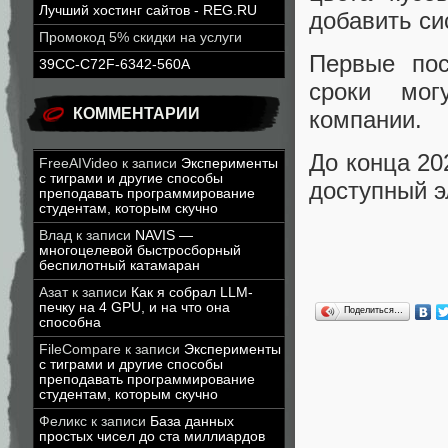
Лучший хостинг сайтов - REG.RU
добавить си
Промокод 5% скидки на услуги
Первые пос
39CC-C72F-6342-560A
сроки мог
КОММЕНТАРИИ
компании.
До конца 20
FreeAIVideo
к записи
Эксперименты
с тиграми и другие способы
доступный э
преподавать программирование
студентам, которым скучно
Влад
к записи
NAVIS —
многоцелевой быстросборный
беспилотный катамаран
Азат
к записи
Как я собрал LLM-
печку на 4 GPU, и на что она
Поделиться…
способна
FileCompare
к записи
Эксперименты
с тиграми и другие способы
преподавать программирование
студентам, которым скучно
Феликс
к записи
База данных
простых чисел до ста миллиардов