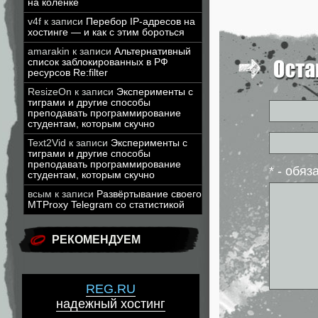
на коленке
v4f
к записи
Перебор IP-адресов на
хостинге — и как с этим бороться
amarakin
к записи
Альтернативный
список заблокированных в РФ
ресурсов Re:filter
ResizeOn
к записи
Эксперименты с
тиграми и другие способы
преподавать программирование
студентам, которым скучно
Text2Vid
к записи
Эксперименты с
тиграми и другие способы
преподавать программирование
* - обя
студентам, которым скучно
всым
к записи
Развёртывание своего
MTProxy Telegram со статистикой
РЕКОМЕНДУЕМ
REG.RU
надежный хостинг