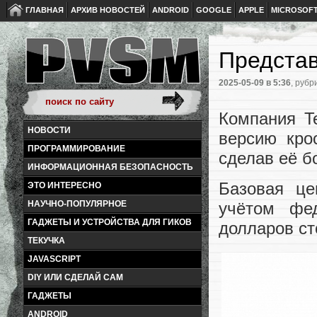
ГЛАВНАЯ
АРХИВ НОВОСТЕЙ
ANDROID
GOOGLE
APPLE
MICROSOF
Представ
2025-05-09
в 5:36
, рубр
Компания T
НОВОСТИ
версию кро
ПРОГРАММИРОВАНИЕ
сделав её б
ИНФОРМАЦИОННАЯ БЕЗОПАСНОСТЬ
Базовая це
ЭТО ИНТЕРЕСНО
НАУЧНО-ПОПУЛЯРНОЕ
учётом фе
ГАДЖЕТЫ И УСТРОЙСТВА ДЛЯ ГИКОВ
долларов ст
ТЕКУЧКА
JAVASCRIPT
DIY ИЛИ СДЕЛАЙ САМ
ГАДЖЕТЫ
ANDROID