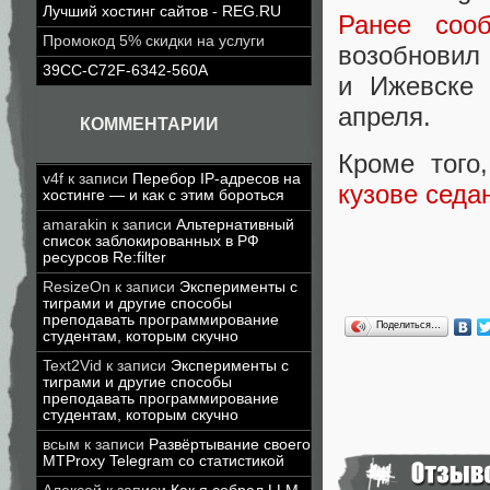
Лучший хостинг сайтов - REG.RU
Ранее соо
Промокод 5% скидки на услуги
возобновил 
39CC-C72F-6342-560A
и Ижевске 
апреля.
КОММЕНТАРИИ
Кроме того
v4f
к записи
Перебор IP-адресов на
кузове седа
хостинге — и как с этим бороться
amarakin
к записи
Альтернативный
список заблокированных в РФ
ресурсов Re:filter
ResizeOn
к записи
Эксперименты с
тиграми и другие способы
преподавать программирование
Поделиться…
студентам, которым скучно
Text2Vid
к записи
Эксперименты с
тиграми и другие способы
преподавать программирование
студентам, которым скучно
всым
к записи
Развёртывание своего
MTProxy Telegram со статистикой