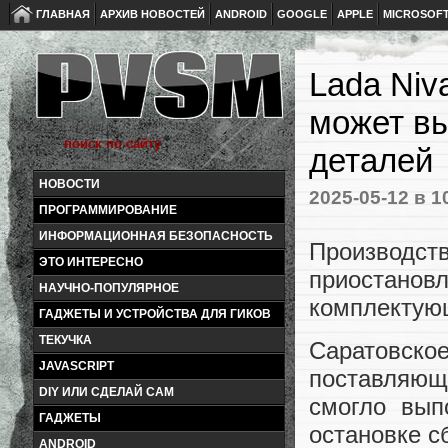
ГЛАВНАЯ
АРХИВ НОВОСТЕЙ
ANDROID
GOOGLE
APPLE
MICROSOF
Lada Niv
может вы
деталей
НОВОСТИ
2025-05-12
в 1
ПРОГРАММИРОВАНИЕ
ИНФОРМАЦИОННАЯ БЕЗОПАСНОСТЬ
Производст
ЭТО ИНТЕРЕСНО
приостанов
НАУЧНО-ПОПУЛЯРНОЕ
комплектую
ГАДЖЕТЫ И УСТРОЙСТВА ДЛЯ ГИКОВ
ТЕКУЧКА
Саратовск
JAVASCRIPT
поставляющ
DIY ИЛИ СДЕЛАЙ САМ
смогло вып
ГАДЖЕТЫ
остановке с
ANDROID