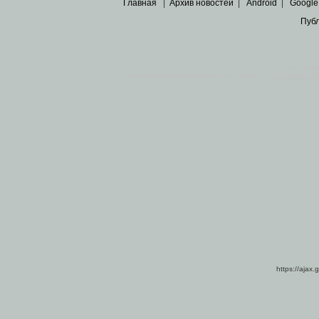
Главная
|
Архив новостей
|
Android
|
Google
Пуб
Все пра
Основными материалами сайта являются
архивные ко
https://ajax.