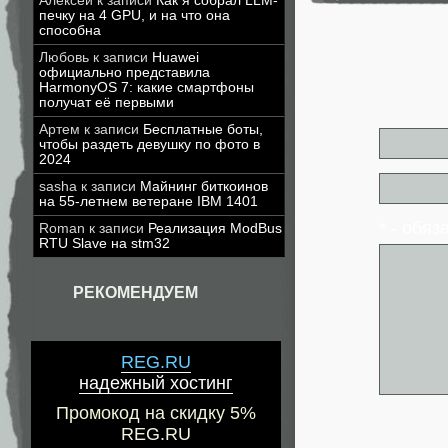
Алексей
к записи
Как я собрал LLM-
печку на 4 GPU, и на что она
способна
Любовь
к записи
Huawei
официально представила
HarmonyOS 7: какие смартфоны
получат её первыми
Артем
к записи
Бесплатные боты,
чтобы раздеть девушку по фото в
2024
sasha
к записи
Майнинг биткоинов
на 55-летнем ветеране IBM 1401
* - обя
Roman
к записи
Реализация ModBus
RTU Slave на stm32
РЕКОМЕНДУЕМ
REG.RU
надежный хостинг
Промокод на скидку 5%
REG.RU